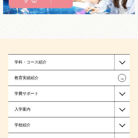
学科・コース紹介
←
教育実績紹介
情報IT系
学費サポート
医療事務系
入学案内
高等教育の修学支援新制度
学校紹介
日本学生支援機構の奨学金
一般入学