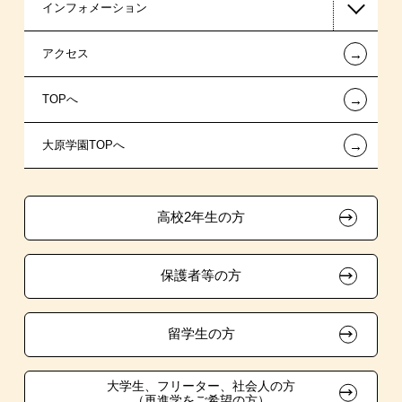
インフォメーション
国の教育ローン
AO入学
在校生からあなたへ
←
アクセス
提携教育ローン
指定校推薦入学
夢を叶えた先輩たち
お知らせ・新着情報
←
TOPへ
試験による特待生制度
指定校自己推薦入学
施設・研修所
在校生へのお知らせ
←
大原学園TOPへ
資格・クラブ活動による特待生制度
特別推薦入学
大原の資格サポート制度
採用ご担当の方
推薦入学
高校2年生の方
ボランティア・クラブ・
生徒会活動推薦入学
保護者等の方
自己推薦入学
在校生・卒業生紹介推薦入学
留学生の方
大学生・短期大学生特別入学
大学生、フリーター、社会人の方
（再進学をご希望の方）