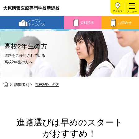
大原情報医療専門学校新潟校
アクセス
オープン
資料請求
お問合せ
キャンパス
高校2年生の方
進路をご検討されている
高校2年生の方へ
訪問者別
高校2年生の方
進路選びは早めのスタート
がおすすめ！