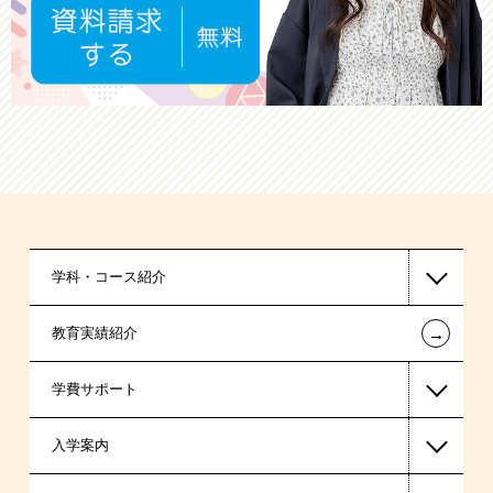
学科・コース紹介
←
教育実績紹介
国家公務員・地方公務員系
学費サポート
警察官・消防官系
入学案内
税理士系
高等教育の修学支援新制度