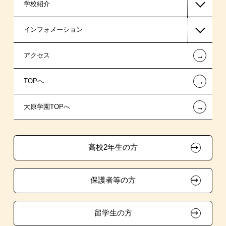
学校紹介
ビジネス系
日本学生支援機構の奨学金
一般入学
インフォメーション
医療事務系
国の教育ローン
AO入学
在校生からあなたへ
←
アクセス
東京経営大学 学士取得コース
提携教育ローン
指定校推薦入学
夢を叶えた先輩たち
お知らせ・新着情報
←
TOPへ
高校生対象コース
試験による特待生制度
特別推薦入学
施設・研修所
在校生へのお知らせ
←
大原学園TOPへ
資格・クラブ活動による特待生制度
推薦入学
学生マンションのご案内
各種証明書の発行ご希望の方
ボランティア・クラブ・
大原の資格サポート制度
卒業生の方（2019年3月以降の卒業生）
生徒会活動推薦入学
高校2年生の方
自己推薦入学
大原学園グループ案内
採用ご担当の方
保護者等の方
在校生・卒業生紹介推薦入学
大学生・短期大学生特別入学
留学生の方