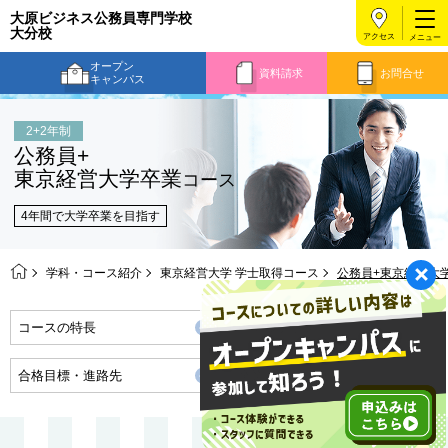
大原ビジネス公務員専門学校
大分校
アクセス
オープン
資料請求
お問合せ
キャンパス
2+2年制
公務員+
東京経営大学卒業
コース
4年間で大学卒業を目指す
学科・コース紹介
東京経営大学 学士取得コース
公務員+東京経営大
コースの特長
モデルプラン
合格目標・進路先
卒業までの流れ