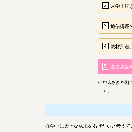
2
入学手続
3
通信講座
4
教材到着
5
通信講座
※
申込み後の選択
す。
在学中に大きな成果をあげたいと考えて