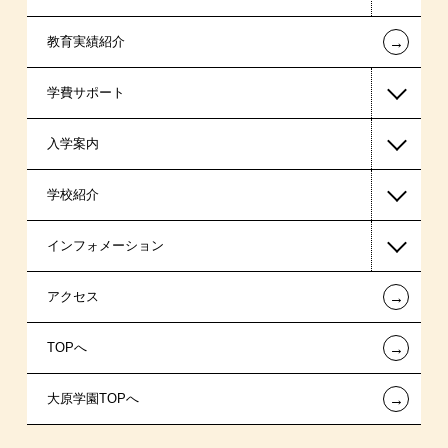
←
教育実績紹介
公認会計士・税理士系
学費サポート
ビジネス系
入学案内
東京経営大学 学士取得コース
高等教育の修学支援新制度
学校紹介
日本学生支援機構の奨学金
一般入学
インフォメーション
国の教育ローン
AO入学
在校生からあなたへ
←
アクセス
提携教育ローン
指定校推薦入学
夢を叶えた先輩たち
お知らせ・新着情報
←
TOPへ
新聞奨学生
指定校自己推薦入学
施設・研修所
在校生へのお知らせ
←
大原学園TOPへ
試験による特待生制度
特別推薦入学
学生寮・マンションのご案内
各種証明書の発行ご希望の方