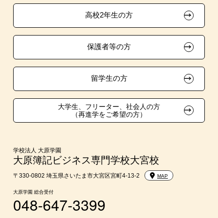
資格・クラブ活動による特待生制度
推薦入学
大原の資格サポート制度
卒業生の方（2019年3月以降の卒業生）
高校2年生の方
ボランティア・クラブ・
大原学園グループ案内
採用ご担当の方
生徒会活動推薦入学
保護者等の方
自己推薦入学
在校生・卒業生紹介推薦入学
留学生の方
大学生・短期大学生特別入学
大学生、フリーター、社会人の方
（再進学をご希望の方）
学費
東京経営大学への3年次編入学
学校法人 大原学園
大原簿記ビジネス専門学校大宮校
入学前のお勧め学習システム
〒330-0802 埼玉県さいたま市大宮区宮町4-13-2
MAP
大原学園 総合受付
048-647-3399
大学・短期大学・公務員併願制度