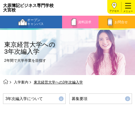
大原簿記ビジネス専門学校
大宮校
アクセス
オープン
資料請求
お問合せ
キャンパス
東京経営大学への
3年次編入学
2年間で大学卒業を目指す
入学案内
東京経営大学への3年次編入学
3年次編入学について
募集要項