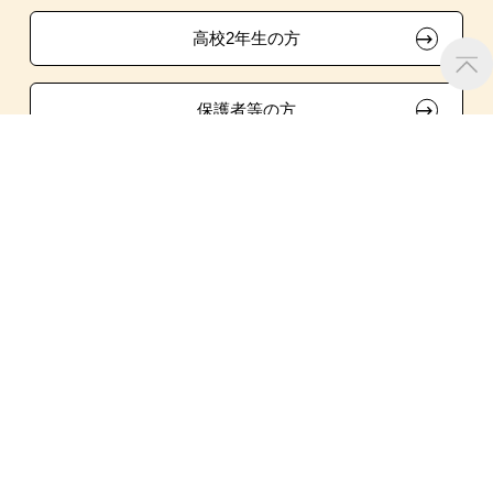
試験による特待生制度
大原の資格サポート制度
卒業生の方（2019年3月以降の卒業生）
生徒会活動推薦入学
高校2年生の方
面接のみによる特待生制度
自己推薦入学
大原学園グループ案内
採用ご担当の方
保護者等の方
取得資格による特待生制度
学費
クラブ特待生制度
大学・短大・公務員併願制度
留学生の方
吹奏楽部による特待生制度
親族紹介制度
大学生、フリーター、社会人の方
（再進学をご希望の方）
学校法人 大原学園
大阪歯科衛生学院専門学校
〒532-0011 大阪市淀川区西中島3-15-22
MAP
大原学園 総合受付
06-4806-8654