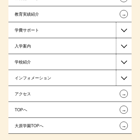
←
教育実績紹介
学費サポート
入学案内
高等教育の修学支援新制度
学校紹介
日本学生支援機構の奨学金
一般入学
インフォメーション
日本政策金融公庫（国の教育ローン）
AO入学制度
在校生からあなたへ
←
アクセス
提携教育ローン
指定校推薦入学
夢を叶えた先輩たち
お知らせ・新着情報
←
TOPへ
新聞奨学生
特別推薦入学
施設・研修所
在校生へのお知らせ
←
大原学園TOPへ
専門実践教育訓練給付金制度
推薦入学
学生寮・マンションのご案内
各種証明書の発行ご希望の方
ボランティア・クラブ・