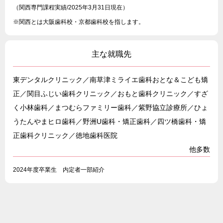
（関西専門課程実績/2025年3月31日現在）
※関西とは大阪歯科校・京都歯科校を指します。
主な就職先
東デンタルクリニック／南草津ミライエ歯科おとな＆こども矯
正／関目ふじい歯科クリニック／おもと歯科クリニック／すざ
く小林歯科／まつむらファミリー歯科／紫野協立診療所／ひょ
うたんやまヒロ歯科／野洲U歯科・矯正歯科／四ツ橋歯科・矯
正歯科クリニック／徳地歯科医院
他多数
2024年度卒業生 内定者一部紹介