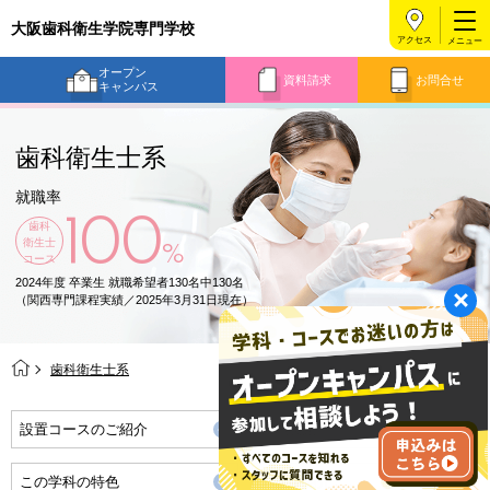
大阪歯科衛生学院専門学校
アクセス
オープン
資料請求
お問合せ
キャンパス
歯科衛生士系
就職率
100
歯科
衛生士
%
コース
2024年度 卒業生 就職希望者130名中130名
（関西専門課程実績／2025年3月31日現在）
歯科衛生士系
設置コースのご紹介
就職実績
この学科の特色
お仕事紹介