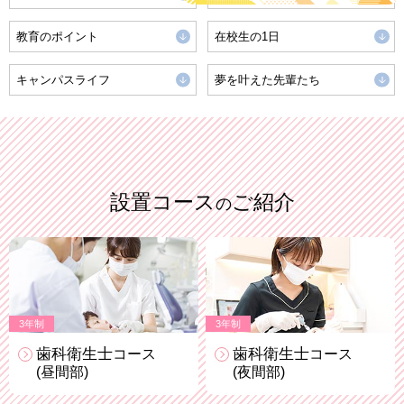
教育のポイント
在校生の1日
キャンパスライフ
夢を叶えた先輩たち
設置コース
ご紹介
の
3年制
3年制
歯科衛生士
歯科衛生士
コース
コース
(昼間部)
(夜間部)