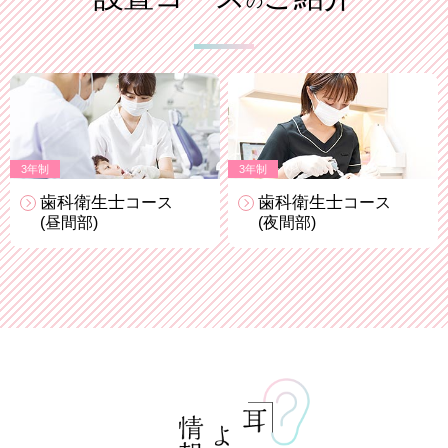
の
3年制
3年制
歯科衛生士
歯科衛生士
コース
コース
(昼間部)
(夜間部)