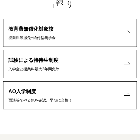
教育費無償化対象校
授業料等減免+給付型奨学金
試験による特待生制度
入学金と授業料最大2年間免除
AO入学制度
面談等でやる気を確認。早期に合格！