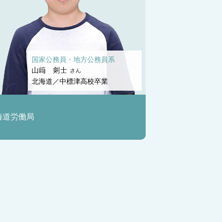
国家公務員・地方公務員系
北海道／中標津高校卒業
海道労働局