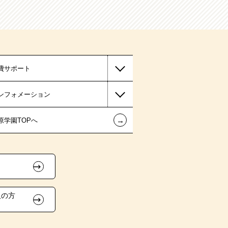
費サポート
ンフォメーション
←
原学園TOPへ
人の方
）