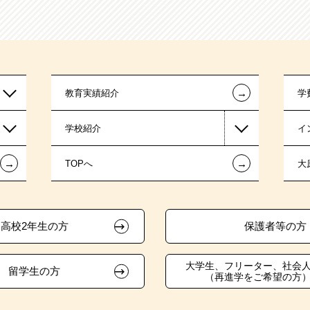
←
教育実績紹介
学
学校紹介
イ
←
←
TOPへ
大
高校2年生の方
保護者等の方
大学生、フリーター、社会
留学生の方
（再進学をご希望の方