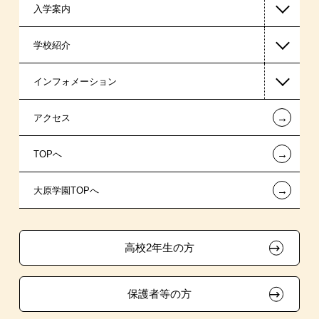
入学案内
東京経営大学 学士取得コース
高等教育の修学支援新制度
学校紹介
日本学生支援機構の奨学金
一般入学
インフォメーション
日本政策金融公庫の教育ローン
AO入学制度
在校生からあなたへ
←
アクセス
金融機関教育ローン
指定校特待生入学
夢を叶えた先輩たち
お知らせ・新着情報
←
TOPへ
信販系教育ローン
指定校推薦入学
施設・研修所
在校生へのお知らせ
←
大原学園TOPへ
各種奨学金制度・貸付制度
指定校自己推薦入学
学生寮・マンションのご案内
各種証明書の発行ご希望の方
その他の学費サポート
特別推薦入学
大原の資格サポート制度
卒業生の方（2019年3月以降の卒業生）
高校2年生の方
チャレンジ特待生試験制度
推薦入学
大原学園グループ案内
採用ご担当の方
保護者等の方
試験による特待生制度
自己推薦入学