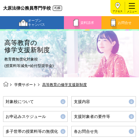
大原法律公務員専門学校
札幌
アクセス
オープン
資料請求
お問合せ
キャンパス
高等教育の
修学支援新制度
教育費無償化対象校
(授業料等減免+給付型奨学金)
学費サポート
高等教育の修学支援新制度
対象校について
支援内容
お申込みスケジュール
支援対象者の要件等
多子世帯の授業料等の無償化
各お問合せ先