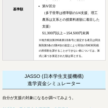
第Ⅳ区分
基準額
（多子世帯は標準額の1/4支援、理工
農系は文系との授業料差額に着目した
支援）
51,300円以上～154,500円未満
※
地方税法第295条第1項各号に規定する者又は同法
附則第3条の3第4項の規定により同項の市町村民税
の所得割を課することができない者については、算
式に基づき算定された額は零とする。
JASSO (日本学生支援機構)
進学資金シミュレーター
自分が支援の対象になるか調べてみよう。