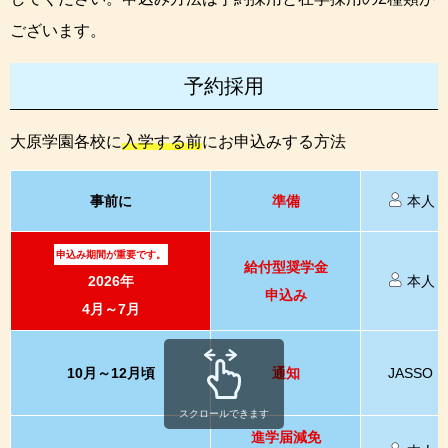
ございます。
予約採用
大原学園各校に
入学する前
にお申込みする方法
事前に
準備
本人
申込み期間が重要です。
給付型奨学金
2026年
本人
申込み
4月～7月
10月～12月頃
通知
JASSO
スクロールできます
進学届減免