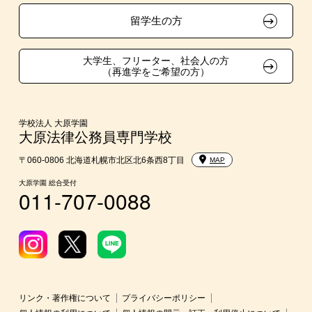
資格・クラブ活動による特待生制度
大学生・短期大学生特別入学
留学生の方
学費
大学生、フリーター、社会人の方
（再進学をご希望の方）
東京経営大学への3年次編入学
入学前のお勧め学習システム
学校法人 大原学園
大原法律公務員専門学校
大学・短期大学・公務員等併願制度
〒060-0806 北海道札幌市北区北6条西8丁目
MAP
大原学園 総合受付
011-707-0088
リンク・著作権について
プライバシーポリシー