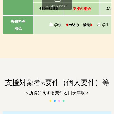
スクロールできます
6月〜8月頃
支援の開始
JAS
授業料等
学校
◀
申込み 減免
▶
学生
減免
支援対象者
要件（個人要件）等
の
＜所得に関する要件と目安年収＞