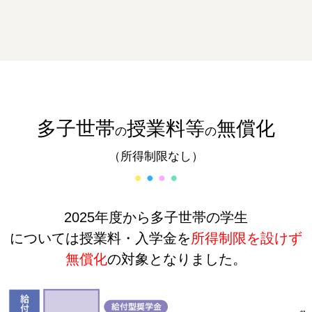
多子世帯
授業料等
無償化
の
の
（所得制限なし）
2025年度から多子世帯の学生
については
授業料・入学金を
所得制限を設けず
無償化
の対象となりました。