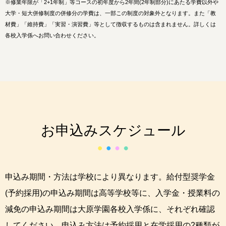
※
修業年限が「2+1年制」等コースの初年度から2年間(2年制部分)にあたる学費以外や
大学・短大併修制度の併修分の学費は、一部この制度の対象外となります。また「教
材費」「維持費」「実習・演習費」等として徴収するものは含まれません。詳しくは
各校入学係へお問い合わせください。
お申込みスケジュール
申込み期間・方法は学校により異なります。給付型奨学金
(予約採用)の申込み期間は高等学校等に、入学金・授業料の
減免の申込み期間は大原学園各校入学係に、それぞれ確認
してください。申込み方法は予約採用と在学採用の2種類が