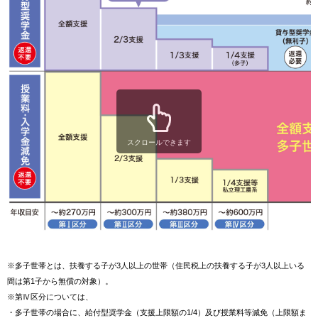
スクロールできます
※
多子世帯とは、扶養する子が3人以上の世帯（住民税上の扶養する子が3人以上いる
間は第1子から無償の対象）。
※
第Ⅳ区分については、
・多子世帯の場合に、給付型奨学金（支援上限額の1/4）及び授業料等減免（上限額ま