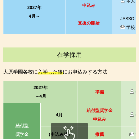
本人
申込み
2027年
4月～
JASSO
支援の開始
学校
在学採用
大原学園各校に
入学した後
にお申込みする方法
2027年
準備
～4月
給付型奨学金
4月
申込み
給付型
奨学金
（申込み後）
推薦