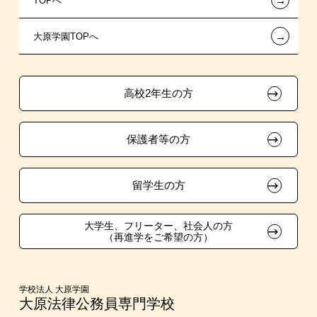
←
TOPへ
信販系教育ローン
指定校推薦入学
施設・研修所
在校生へのお知らせ
←
大原学園TOPへ
各種奨学金制度・貸付制度
指定校自己推薦入学
学生寮・マンションのご案内
各種証明書の発行ご希望の方
その他の学費サポート
特別推薦入学
大原の資格サポート制度
卒業生の方（2019年3月以降の卒業生）
高校2年生の方
チャレンジ特待生試験制度
推薦入学
大原学園グループ案内
採用ご担当の方
保護者等の方
試験による特待生制度
自己推薦入学
資格・クラブ活動による特待生制度
大学生・短期大学生特別入学
留学生の方
学費
大学生、フリーター、社会人の方
（再進学をご希望の方）
東京経営大学への3年次編入学
入学前のお勧め学習システム
学校法人 大原学園
大原法律公務員専門学校