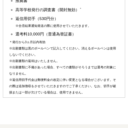
推薦書
＊
高等学校発行の調査書（開封無効）
返信用切手（530円分）
※
合否結果通知発送の際に使用させていただきます。
選考料10,000円（普通為替証書）
＊
発行から3ヵ月以内有効
※
出願書類は黒のボールペンで記入してください。消えるボールペンは使用
しないでください。
※
出願書類の返却はいたしません。
※
出願書類に不備があった場合、すべての書類がそろうまでは選考の対象に
なりません。
※
返信用切手代金は郵便料金の改定に伴い変更となる場合がございます。そ
の際は追加徴収をさせていただきますのでご了承ください。なお、切手が破
損または一部が欠けている場合は、使用できません。