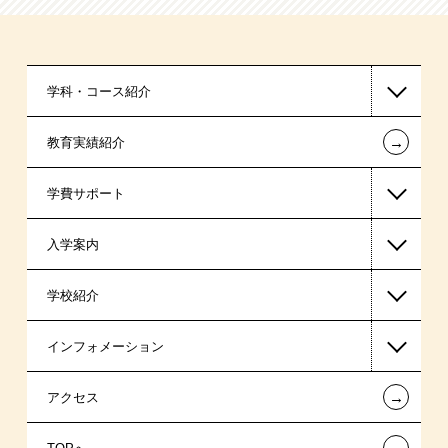
学科・コース紹介
←
教育実績紹介
国家公務員・地方公務員系
学費サポート
警察官・消防官系
入学案内
東京経営大学 学士取得コース
高等教育の修学支援新制度
学校紹介
日本学生支援機構の奨学金
一般入学
インフォメーション
日本政策金融公庫の教育ローン
AO入学制度
在校生からあなたへ
←
アクセス
金融機関教育ローン
指定校特待生入学
夢を叶えた先輩たち
お知らせ・新着情報