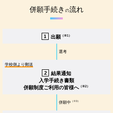
併願手続き
流れ
の
1
（※1）
出願
選考
学校側より郵送
2
結果通知
入学手続き書類
（※2）
併願制度ご利用の皆様へ
（※3）
併願中