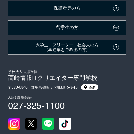
保護者等の方
自己推薦入学
在校生・卒業生紹介推薦入学
留学生の方
大学生・短期大学生特別入学
大学生、フリーター、社会人の方
（再進学をご希望の方）
学費
東京経営大学への3年次編入学
学校法人 大原学園
高崎情報ITクリエイター専門学校
入学前のお勧め学習システム
〒370-0846 群馬県高崎市下和田町5-3-16
MAP
大原学園 総合受付
027-325-1100
大学・短期大学・公務員併願制度