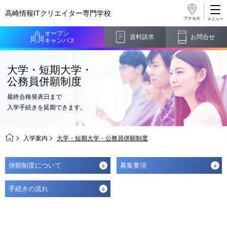
高崎情報ITクリエイター
専門学校
アクセス
オープン
資料請求
お問合せ
キャンパス
大学・短期大学・
公務員併願制度
最終合格発表日まで
入学手続きを延期できます。
入学案内
大学・短期大学・公務員併願制度
併願制度について
募集要項
手続きの流れ