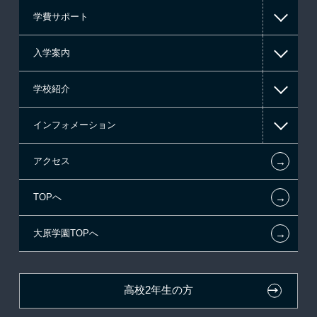
学費サポート
ゲーム系
入学案内
東京経営大学 学士取得コース
高等教育の修学支援新制度
学校紹介
日本学生支援機構の奨学金
一般入学
インフォメーション
国の教育ローン
AO入学
在校生からあなたへ
←
アクセス
提携教育ローン
指定校推薦入学
夢を叶えた先輩たち
お知らせ・新着情報
←
TOPへ
新聞奨学生
指定校自己推薦入学
施設・研修所
在校生へのお知らせ
←
大原学園TOPへ
試験による特待生制度
特別推薦入学
大原の資格サポート制度
各種証明書の発行ご希望の方
資格・クラブ活動による特待生制度
推薦入学
大原学園グループ案内
卒業生の方（2019年3月以降の卒業生）
高校2年生の方
ボランティア・クラブ・
採用ご担当の方
生徒会活動推薦入学