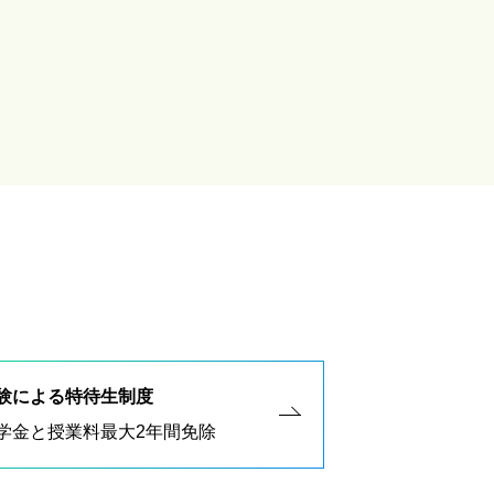
験による特待生制度
学金と授業料最大2年間免除