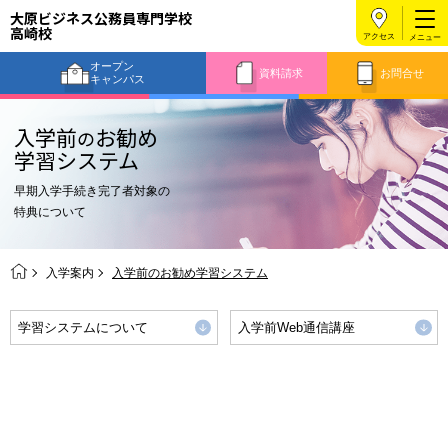
大原ビジネス公務員専門学校
高崎校
アクセス
オープン
資料請求
お問合せ
キャンパス
入学前
お勧め
の
学習システム
早期入学手続き完了者対象の
特典について
入学案内
入学前のお勧め学習システム
学習システムについて
入学前Web通信講座