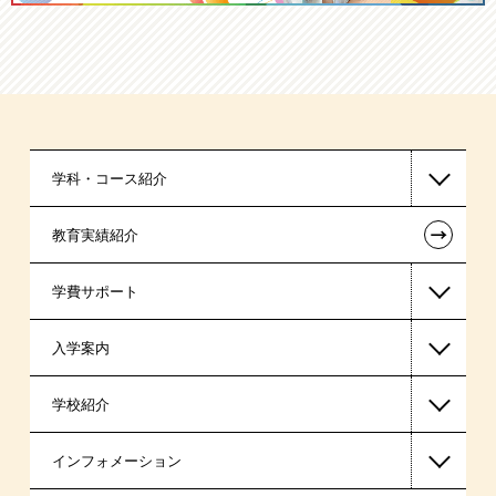
学科・コース紹介
←
教育実績紹介
国家公務員・地方公務員系
学費サポート
警察官・消防官系
入学案内
税理士系
高等教育の修学支援新制度
学校紹介
ビジネス系
日本学生支援機構の奨学金
一般入学
インフォメーション
東京経営大学 学士取得コース
国の教育ローン
AO入学
在校生からあなたへ