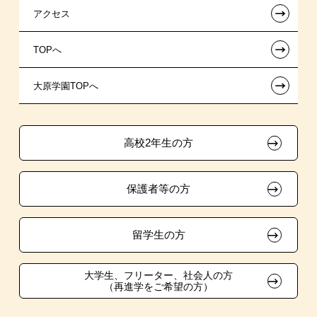
←
アクセス
提携教育ローン
指定校推薦入学
夢を叶えた先輩たち
お知らせ・新着情報
←
TOPへ
新聞奨学生
指定校自己推薦入学
施設・研修所
在校生へのお知らせ
←
大原学園TOPへ
試験による特待生制度
特別推薦入学
大原の資格サポート制度
各種証明書の発行ご希望の方
資格・クラブ活動による特待生制度
推薦入学
大原学園グループ案内
卒業生の方（2019年3月以降の卒業生）
高校2年生の方
ボランティア・クラブ・
採用ご担当の方
生徒会活動推薦入学
保護者等の方
自己推薦入学
在校生・卒業生紹介推薦入学
留学生の方
大学生・短期大学生特別入学
大学生、フリーター、社会人の方
（再進学をご希望の方）
学費