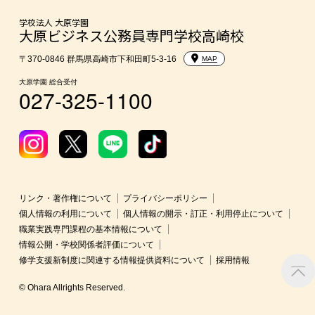
東京経営大学への3年次編入学
学校法人 大原学園
大原ビジネス公務員専門学校高崎校
入学前のお勧め学習システム
〒370-0846 群馬県高崎市下和田町5-3-16
MAP
大原学園 総合受付
027-325-1100
大学・短期大学・公務員併願制度
リンク・著作権について
プライバシーポリシー
個人情報の利用について
個人情報の開示・訂正・利用停止について
職業実践専門課程の基本情報について
情報公開・学校関係者評価について
修学支援新制度に関連する情報提供資料について
採用情報
© Ohara Allrights Reserved.