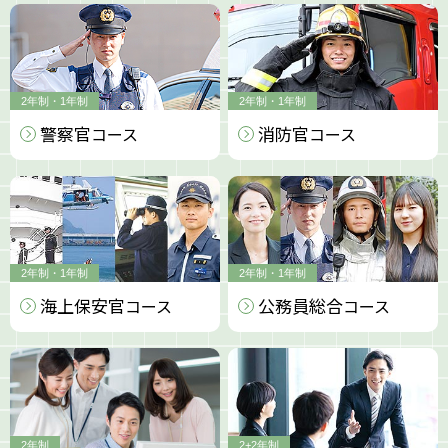
2年制・1年制
2年制・1年制
警察官
消防官
コース
コース
2年制・1年制
2年制・1年制
海上保安官
公務員総合
コース
コース
2年制
2+2年制