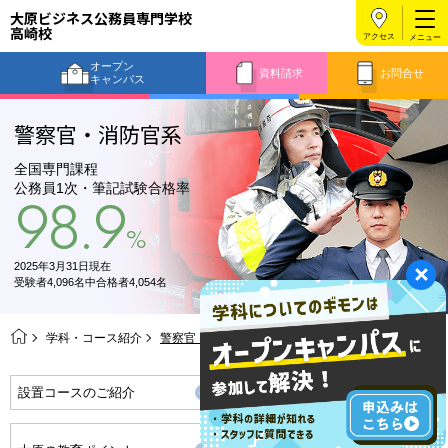
大原ビジネス公務員専門学校
高崎校
アクセス
オープン
資料請求
お問合せ
キャンパス
警察官・消防官系
全国専門課程
公務員1次・筆記試験合格率
98.9
%
2025年3月31日現在
受験者4,096名中合格者4,054名
学科・コース紹介
警察官・消防官系
設置コースのご紹介
公務員の合格実績
万全の公務員合格