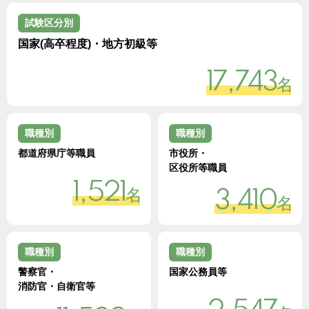
試験区分別
国家(高卒程度)・地方初級等
17,743
名
職種別
職種別
都道府県庁等職員
市役所・
区役所等職員
1,521
名
3,410
名
職種別
職種別
警察官・
国家公務員等
消防官・自衛官等