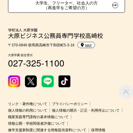
大学生、フリーター、社会人の方
（再進学をご希望の方）
学費
東京経営大学への3年次編入学
学校法人 大原学園
大原ビジネス公務員専門学校高崎校
入学前のお勧め学習システム
〒370-0846 群馬県高崎市下和田町5-3-16
MAP
大原学園 総合受付
027-325-1100
大学・短期大学・公務員併願制度
リンク・著作権について
プライバシーポリシー
個人情報の利用について
個人情報の開示・訂正・利用停止について
職業実践専門課程の基本情報について
情報公開・学校関係者評価について
修学支援新制度に関連する情報提供資料について
採用情報