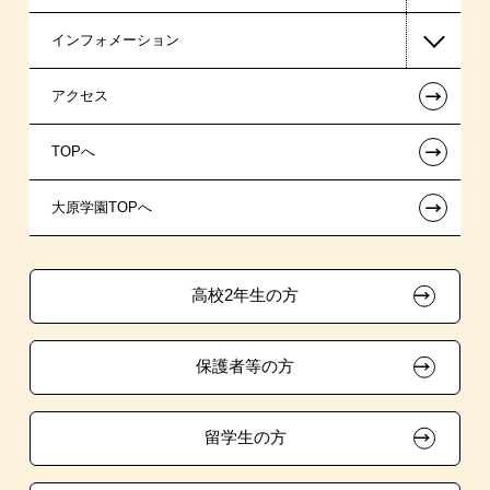
インフォメーション
東京経営大学 学士取得コース
国の教育ローン
AO入学
在校生からあなたへ
←
アクセス
提携教育ローン
指定校推薦入学
夢を叶えた先輩たち
お知らせ・新着情報
←
TOPへ
新聞奨学生
指定校自己推薦入学
施設・研修所
在校生へのお知らせ
←
大原学園TOPへ
試験による特待生制度
特別推薦入学
大原の資格サポート制度
各種証明書の発行ご希望の方
資格・クラブ活動による特待生制度
推薦入学
大原学園グループ案内
卒業生の方（2019年3月以降の卒業生）
高校2年生の方
ボランティア・クラブ・
採用ご担当の方
生徒会活動推薦入学
保護者等の方
自己推薦入学
在校生・卒業生紹介推薦入学
留学生の方
大学生・短期大学生特別入学