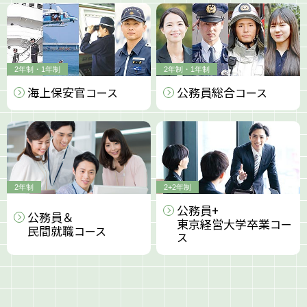
2年制・1年制
2年制・1年制
海上保安官
公務員総合
コース
コース
2年制
2+2年制
公務員+
公務員＆
東京経営大学卒業
コー
民間就職
コース
ス