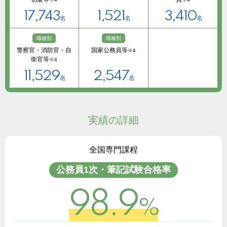
17,743
1,521
3,410
名
名
名
職種別
職種別
警察官・消防官・自
国家公務員等
※4
衛官等
※4
11,529
2,547
名
名
実績の詳細
全国専門課程
公務員1次・筆記試験合格率
98.9
%