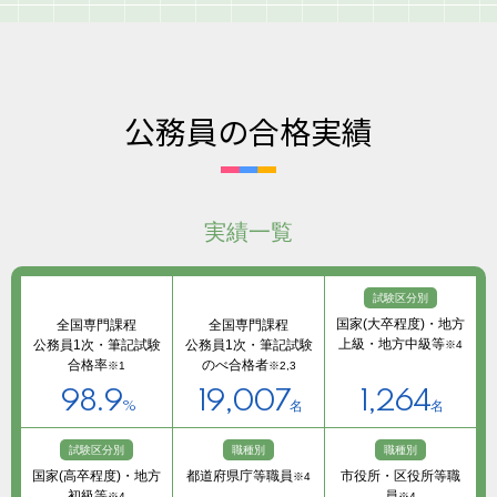
公務員の合格実績
実績一覧
試験区分別
国家(大卒程度)・地方
全国専門課程
全国専門課程
上級・地方中級等
公務員1次・筆記試験
公務員1次・筆記試験
※4
合格率
のべ合格者
※1
※2,3
98.9
19,007
1,264
%
名
名
試験区分別
職種別
職種別
国家(高卒程度)・地方
都道府県庁等職員
市役所・区役所等職
※4
初級等
員
※4
※4