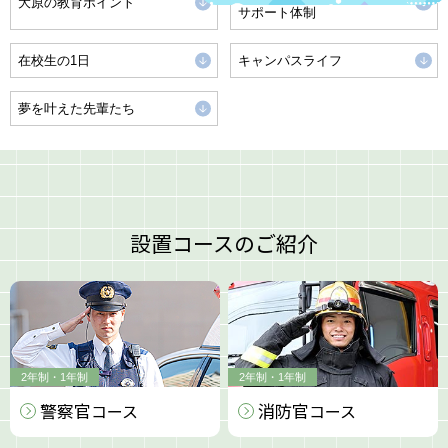
大原の教育ポイント
サポート体制
在校生の1日
キャンパスライフ
夢を叶えた先輩たち
設置コースのご紹介
2年制・1年制
2年制・1年制
警察官
消防官
コース
コース