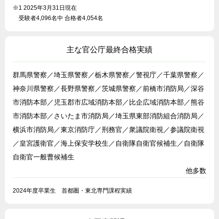
※1 2025年3月31日現在
受験者4,096名中 合格者4,054名
主な官公庁最終合格実績
群馬県警察／埼玉県警察／栃木県警察／警視庁／千葉県警察／
神奈川県警察／長野県警察／茨城県警察／前橋市消防局／深谷
市消防本部／児玉郡市広域消防本部／比企広域消防本部／熊谷
市消防本部／さいたま市消防局／埼玉県東部消防組合消防局／
横浜市消防局／東京消防庁／刑務官／衆議院衛視／参議院衛視
／皇宮護衛官／海上保安学校生／自衛隊自衛官候補生／自衛隊
自衛官一般曹候補生
他多数
2024年度卒業生 首都圏・東北専門課程実績