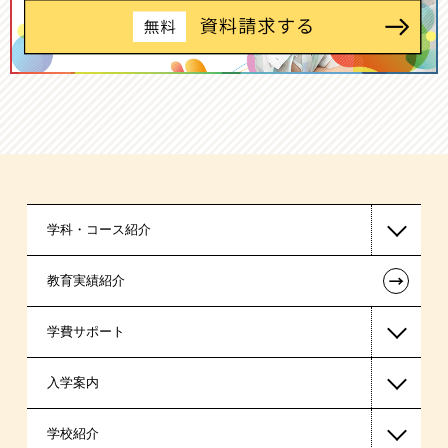
学科・コース紹介
←
教育実績紹介
国家公務員・地方公務員系
学費サポート
警察官・消防官系
入学案内
税理士系
高等教育の修学支援新制度
学校紹介
ビジネス系
日本学生支援機構の奨学金
一般入学