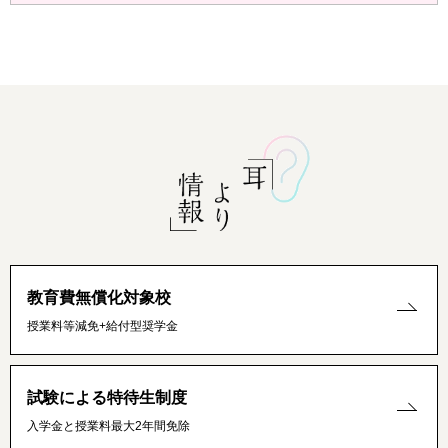
教育費無償化対象校
授業料等減免+給付型奨学金
試験による特待生制度
入学金と授業料最大2年間免除