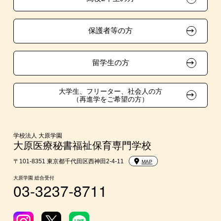
ボランティア・クラブ・
資格による特待生制度
大原学園グループ案内
採用ご担当の方
生徒会活動推薦入学
保護者等の方
自己推薦入学
在校生・卒業生紹介推薦入学
留学生の方
大学生・短期大学生特別入学
大学生、フリーター、社会人の方
（再進学をご希望の方）
学費
入学前のお勧め学習システム
学校法人 大原学園
大原医療秘書福祉保育専門学校
大学・短期大学・公務員併願制度
〒101-8351 東京都千代田区西神田2-4-11
MAP
大原学園 総合受付
03-3237-8711