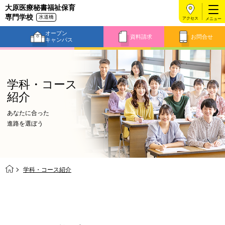
大原医療秘書福祉保育
専門学校
水道橋
アクセス
オープン
資料請求
お問合せ
キャンパス
学科・コース
紹介
あなたに合った
進路を選ぼう
学科・コース紹介