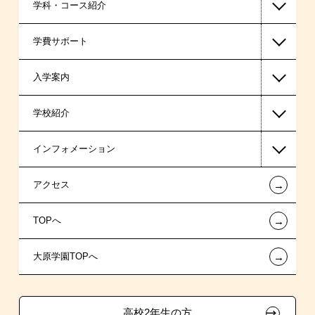
学科・コース紹介
学費サポート
医療事務系
入学案内
高等教育の修学支援新制度
学校紹介
日本学生支援機構の奨学金
一般入学
インフォメーション
国の教育ローン
AO入学
在校生からあなたへ
←
アクセス
提携教育ローン
指定校推薦入学
夢を叶えた先輩たち
お知らせ・新着情報
←
TOPへ
新聞奨学生
指定校自己推薦入学
施設・研修所
在校生へのお知らせ
←
大原学園TOPへ
専門実践教育訓練給付金制度
特別推薦入学
学生寮・マンションのご案内
各種証明書の発行ご希望の方
試験による特待生制度
推薦入学
大原の資格サポート制度
卒業生の方（2019年3月以降の卒業生）
高校2年生の方