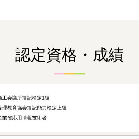
認定資格・成績
商工会議所簿記検定1級
経理教育協会簿記能力検定上級
産業省応用情報技術者