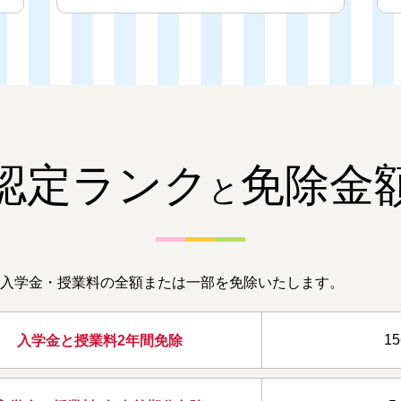
認定ランク
免除金
と
入学金・授業料の全額または一部を免除いたします。
1
入学金と授業料
2年間免除