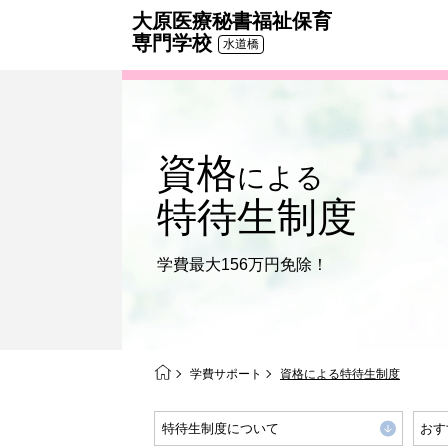
大原医療秘書福祉保育
専門学校
水道橋
資格
による
特待生制度
学費最大156万円免除！
学費サポート
資格による特待生制度
特待生制度について
おす