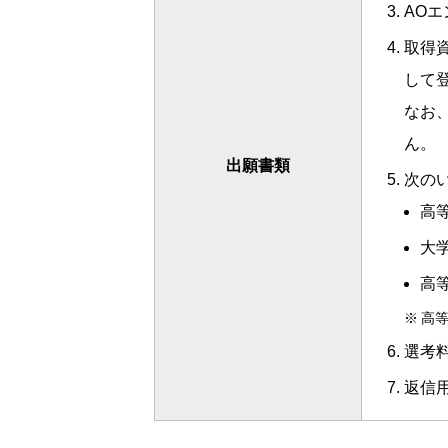
AO
取得
して
なお
ん。
出願書類
次の
高
大
高
※
高
選考
返信用