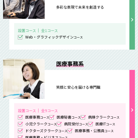
多彩な表現で未来を創造する
設置コース
全1コース
Web・グラフィックデザイン
コース
医療事務系
笑顔と安心を届ける専門職
設置コース
全9コース
医療事務
医療秘書
病棟クラーク
コース
コース
コース
小児クラーク
病院受付
医療IT
コース
コース
コース
ドクターズクラーク
医療事務・公務員
コース
コース
医療事務・ビジネス
コース