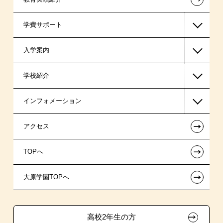
学費サポート
警察官・消防官系
入学案内
税理士系
高等教育の修学支援新制度
学校紹介
ビジネス系
日本学生支援機構の奨学金
一般入学
インフォメーション
情報IT系
国の教育ローン
総合型選抜（AO入学）制度
在校生からあなたへ
←
アクセス
クリエイター系
提携教育ローン
指定校自己推薦入学
夢を叶えた先輩たち
お知らせ・新着情報
←
TOPへ
医療事務系
特別支援制度
特別推薦入学
施設・研修所
在校生へのお知らせ
←
大原学園TOPへ
ホテル系
試験による特待生制度
推薦入学
大原の資格サポート制度
採用ご担当の方
ボランティア・クラブ・
ブライダル系
取得資格による特待生制度
生徒会活動推薦入学
高校2年生の方