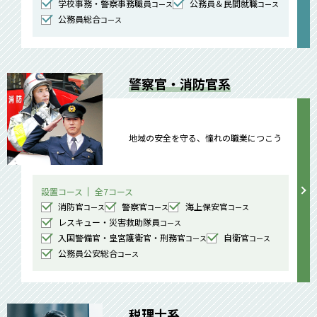
学校事務・警察事務職員
公務員＆民間就職
コース
コース
公務員総合
コース
警察官・消防官系
地域の安全を守る、憧れの職業につこう
設置コース
全7コース
消防官
警察官
海上保安官
コース
コース
コース
レスキュー・災害救助隊員
コース
入国警備官・皇宮護衛官・刑務官
自衛官
コース
コース
公務員公安総合
コース
税理士系