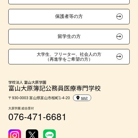
マンガ・イラスト系
クラブ特待生制度
自己推薦入学
保護者等の方
デザインコンクール＆マンガコンクール特待生制度
親族紹介推薦入学
大学・短期大学生特別入学
留学生の方
学費
大学生、フリーター、社会人の方
（再進学をご希望の方）
入学前のおすすめ学習システム
大学・短期大学・公務員併願制度
学校法人 富山大原学園
富山大原簿記公務員医療専門学校
〒930-0003 富山県富山市桜町1-4-20
MAP
大原学園 総合受付
076-471-6681