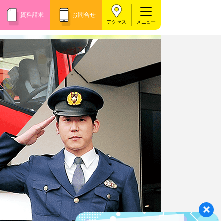
資料請求
お問合せ
アクセス