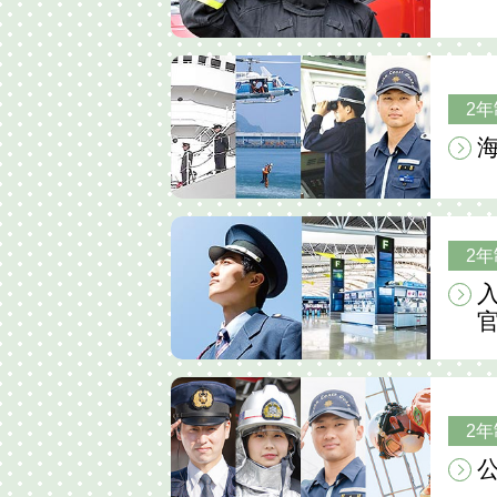
2年
2年
2年