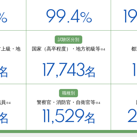
99.4
1
%
%
試験区分別
方上級・地
国家（高卒程度）・地方初級等
都
※4
17,743
名
名
職種別
職員
警察官・消防官・自衛官等
※4
※4
11,529
2
名
名