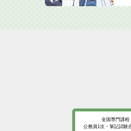
全国専門課程
公務員1次・筆記試験