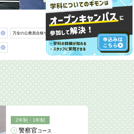
万全の公務員合格
サポート体制
2年制・1年制
警察官
コース