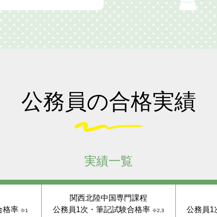
公務員の合格実績
実績一覧
関西北陸中国専門課程
合格率
公務員1次・筆記試験合格率
公務員1
※1
※2,3