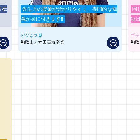
目標
先生方の授業が分かりやすく、専門的な知
同
識が身に付きます!!
毎
ビジネス系
ブラ
和歌山／笠田高校卒業
和歌