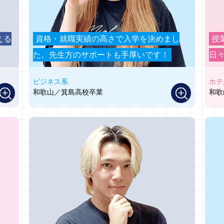
える
資格・就職実績の高さで入学を決めまし
授
た。先生方のサポートも手厚いです！
日
ビジネス系
ホテ
和歌山／箕島高校卒業
和歌