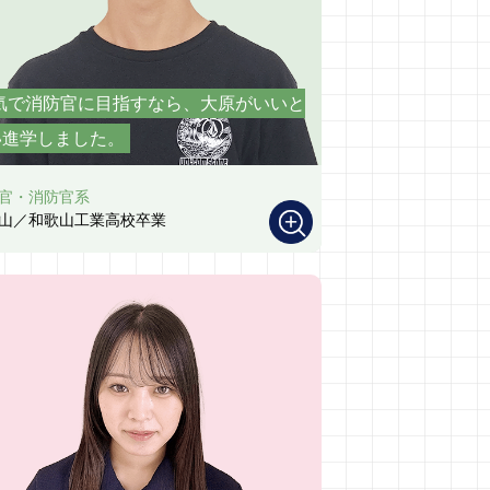
気で消防官に目指すなら、大原がいいと
い進学しました。
官・消防官系
山／和歌山工業高校卒業