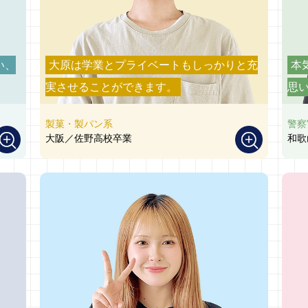
い、
大原は学業とプライベートもしっかりと充
本
実させることができます。
思
製菓・製パン系
警察
大阪／佐野高校卒業
和歌