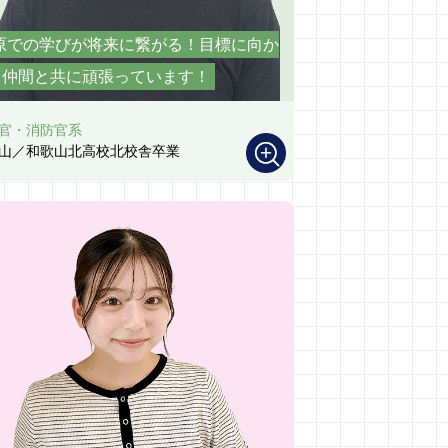
原での学びが将来に繋がる！目標に向か
て仲間と共に頑張っています！
官・消防官系
山／和歌山北高校北校舎卒業