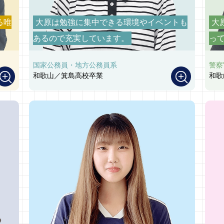
る唯
大原は勉強に集中できる環境やイベントも
大
あるので充実しています。
っ
国家公務員・地方公務員系
警察
和歌山／箕島高校卒業
和歌