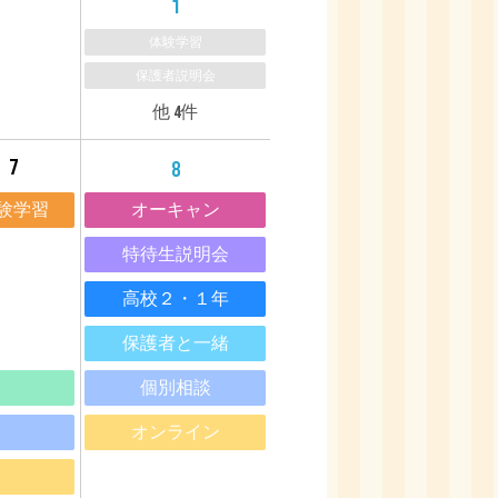
1
体験学習
保護者説明会
20
他 4件
7
8
オーキャン
験学習
特待生説明会
高校２・１年
保護者と一緒
20
個別相談
オンライン