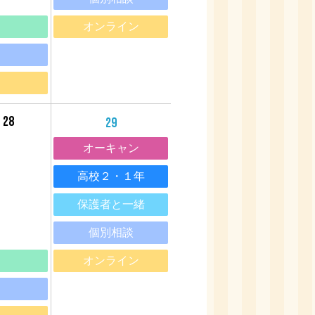
オンライン
28
29
オーキャン
20
高校２・１年
保護者と一緒
個別相談
オンライン