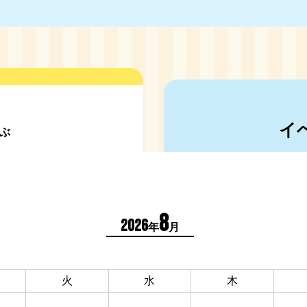
イ
ぶ
8
2026
年
月
火
水
木