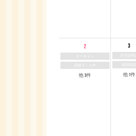
3
2
夕方説明
オーキャン
個別相
高校２・１年
他 1件
他 3件