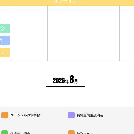
オンライン
明会
談
イン
8
2026
年
月
スペシャル体験学習
特待生制度説明会
保護者説明会
特別イベント