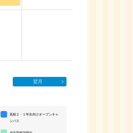
2
翌月
高校２・１年生向けオープンキャ
ンパス
夕方学校説明会