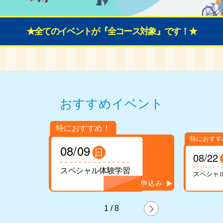
★全てのイベントが『全コース対象』です！★
おすすめイベント
08/09
日
08/22
スペシャル体験学習
スペシャ
1
/
8