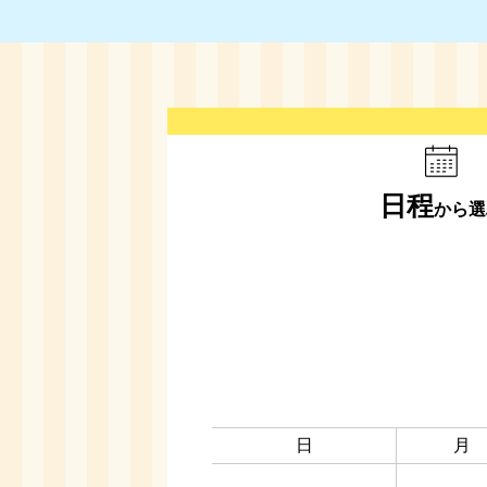
日程
から選
日
月