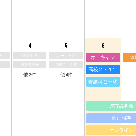
4
5
6
会
体験学習
オーキャン
オーキャン
体
談
夕方説明会
高校２・１年
高校２・１年
他 2件
他 4件
保護者と一緒
夕方説明会
個別相談
オンライン