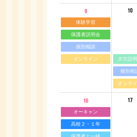
10
9
体験学習
保護者説明会
個別相談
オンライン
夕方説
個別相
オンラ
17
16
オーキャン
高校２・１年
保護者と一緒