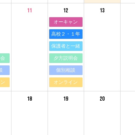
11
12
13
オーキャン
高校２・１年
保護者と一緒
明会
夕方説明会
談
個別相談
イン
オンライン
18
19
20