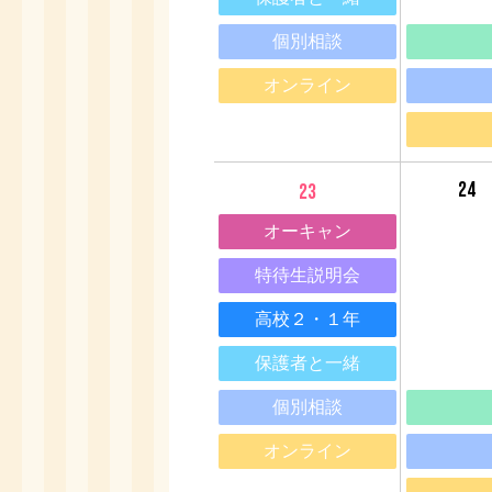
個別相談
オンライン
24
23
オーキャン
特待生説明会
高校２・１年
保護者と一緒
個別相談
オンライン