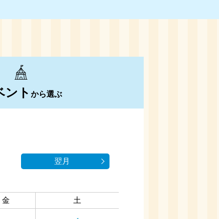
ベント
から選ぶ
翌月
金
土