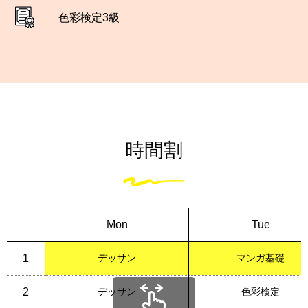
色彩検定3級
時間割
Mon
Tue
1
デッサン
マンガ基礎
2
デッサン
色彩検定