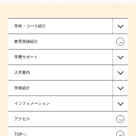
学科・コース紹介
←
教育実績紹介
情報IT系
学費サポート
医療事務系
入学案内
保育士・幼稚園教諭系
高等教育の修学支援新制度
学校紹介
マンガ・イラスト系
日本学生支援機構の奨学金
一般入学
インフォメーション
日本政策金融公庫（国の教育ローン）
AO入学制度
在校生からあなたへ
←
アクセス
提携教育ローン
指定校推薦入学
夢を叶えた先輩たち
お知らせ・新着情報
←
TOPへ
新聞奨学生
特別推薦入学
施設・研修所
在校生へのお知らせ