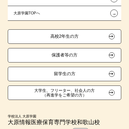
←
大原学園TOPへ
保育士修学資金貸付制度
推薦入学
学生マンションのご案内
各種証明書の発行ご希望の方
ボランティア・クラブ・
専門実践教育訓練給付金制度
大原の資格サポート制度
卒業生の方（2019年3月以降の卒業生）
生徒会活動推薦入学
高校2年生の方
試験による特待生制度
自己推薦入学
大原学園グループ案内
採用ご担当の方
保護者等の方
面接のみによる特待生制度
学費
取得資格による特待生制度
短期大学との併修
留学生の方
クラブ特待生制度
大学・短大・公務員併願制度
大学生、フリーター、社会人の方
（再進学をご希望の方）
吹奏楽部による特待生制度
親族紹介制度
デザインコンクール＆マンガコンクール特待生制度
学校法人 大原学園
大原情報医療保育専門学校和歌山校