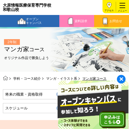
大原情報医療保育専門学校
和歌山校
アクセス
オープン
資料請求
お問合せ
キャンパス
2年制
マンガ家
コース
オリジナル作品で勝負しよう
学科・コース紹介
マンガ・イラスト系
マンガ家コース
将来の職業・資格取得
時間割
スケジュール
実習風景