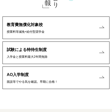
教育費無償化対象校
授業料等減免+給付型奨学金
試験による特待生制度
入学金と授業料最大2年間免除
AO入学制度
面談等でやる気を確認。早期に合格！