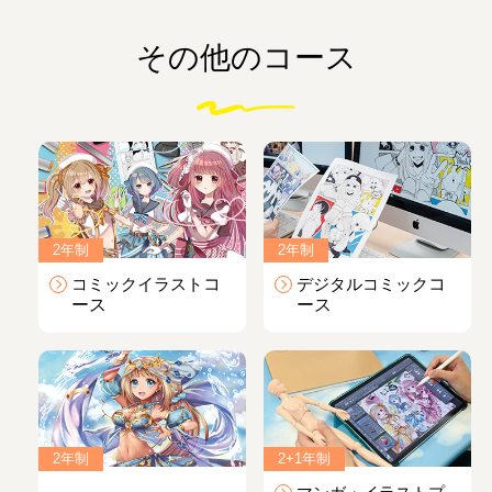
その他のコース
2年制
2年制
コミックイラスト
コ
デジタルコミック
コ
ース
ース
2年制
2+1年制