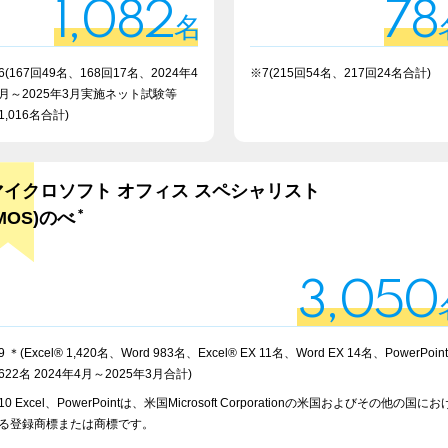
1,082
78
名
6(167回49名、168回17名、2024年4
※7(215回54名、217回24名合計)
月～2025年3月実施ネット試験等
1,016名合計)
マイクロソフト オフィス スペシャリスト
＊
MOS)のべ
3,050
9 ＊(Excel® 1,420名、Word 983名、Excel® EX 11名、Word EX 14名、PowerPoin
622名 2024年4月～2025年3月合計)
10 Excel、PowerPointは、米国Microsoft Corporationの米国およびその他の国にお
る登録商標または商標です。