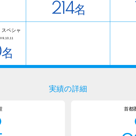
214
名
 スペシャ
※9,10,11
0
名
実績の詳細
程
首都