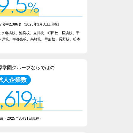
9.5
%
7名中2,386名
（2025年3月31日現在）
東京水道橋校、池袋校、立川校、町田校、横浜校、千
水戸校、宇都宮校、高崎校、甲府校、長野校、松本
原学園グループならではの
求人企業数
,619
社
実績
（2025年3月31日現在）