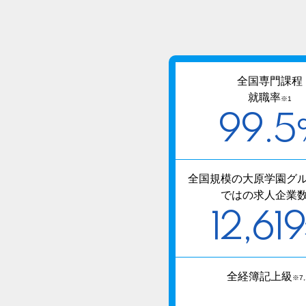
全国専門課程
就職率
※1
99.5
全国規模の大原学園グ
ではの求人企業
12,619
全経簿記上級
※7,