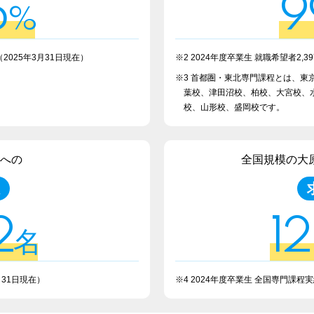
5
9
%
（2025年3月31日現在）
※2 2024年度卒業生 就職希望者2,39
※3 首都圏・東北専門課程とは、
葉校、津田沼校、柏校、大宮校、
校、山形校、盛岡校です。
への
全国規模の大
2
12
名
月31日現在）
※4 2024年度卒業生 全国専門課程