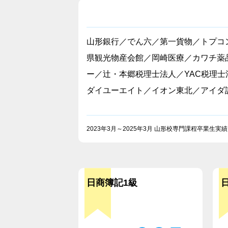
山形銀行／でん六／第一貨物／トプコ
県観光物産会館／岡崎医療／カワチ薬
ー／辻・本郷税理士法人／YAC税理士
ダイユーエイト／イオン東北／アイダ
2023年3月～2025年3月 山形校専門課程卒業生実績
日商簿記1級