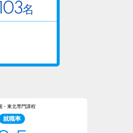
103
名
圏・東北専門課程
就職率