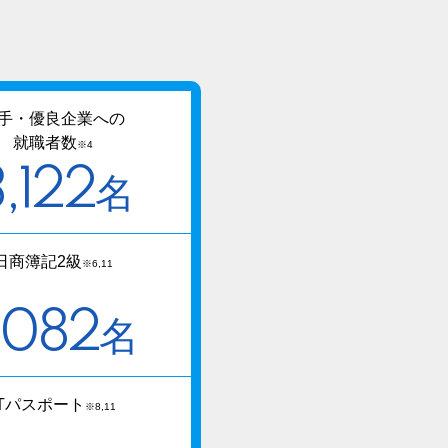
手・優良企業への
就職者数
※4
,122
名
日商簿記2級
※6,11
,082
名
ITパスポート
※8,11