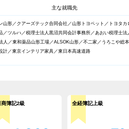
主な就職先
ン山形／クアーズテック合同会社／山形トヨペット／トヨタカ
品／ツルハ／税理士法人黒沼共同会計事務所／あおい税理士法
法人／東和薬品山形工場／ALSOK山形／不二家／うろこや総
設計／東京インテリア家具／東日本高速道路
日商簿記2級
全経簿記上級