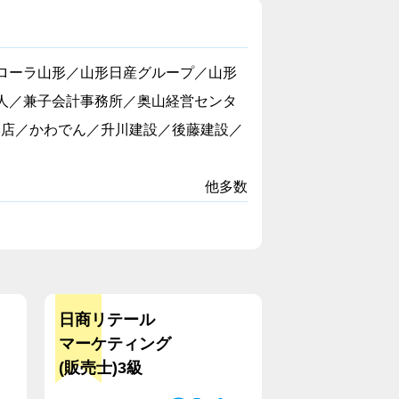
ローラ山形／山形日産グループ／山形
人／兼子会計事務所／奥山経営センタ
本店／かわでん／升川建設／後藤建設／
他多数
日商リテール
マーケティング
(販売士)3級