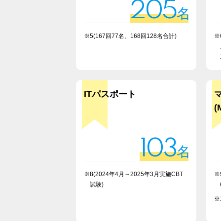
205
名
※5(167回77名、168回128名合計)
※
ITパスポート
(
103
名
※8(2024年4月～2025年3月実施CBT
※
試験)
※