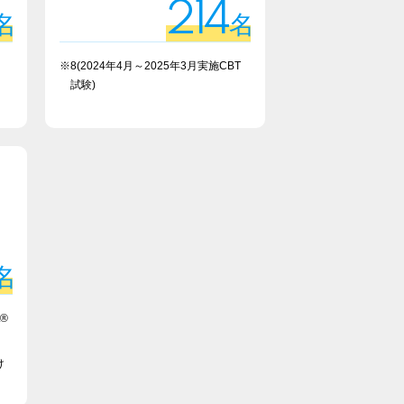
214
名
名
※8(2024年4月～2025年3月実施CBT
試験)
名
t®
け