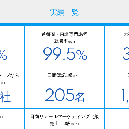
実績一覧
首都圏・東北専門課程
大
就職率
※2,3
99.5
3
%
%
ループなら
日商簿記1級
※5,11
数
※4
205
1
社
名
日商リテールマーケティング（販
11
売士）3級
※8,11