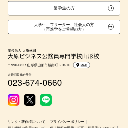
在校生・卒業生紹介推薦入学
留学生の方
大学生・短期大学生特別入学
大学生、フリーター、社会人の方
（再進学をご希望の方）
学費
家賃補助制度
学校法人 大原学園
大原ビジネス公務員専門学校山形校
入学前のお勧め学習システム
〒990-0827 山形県山形市城南町1-18-10
MAP
大原学園 総合受付
023-674-0660
大学・短期大学・公務員併願制度
リンク・著作権について
プライバシーポリシー