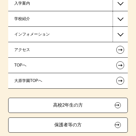
入学案内
税理士系
高等教育の修学支援新制度
学校紹介
ビジネス系
日本学生支援機構の奨学金
一般入学
インフォメーション
国の教育ローン
AO入学
在校生からあなたへ
←
アクセス
提携教育ローン
指定校推薦入学
夢を叶えた先輩たち
お知らせ・新着情報
←
TOPへ
新聞奨学生
指定校自己推薦入学
施設・研修所
在校生へのお知らせ
←
大原学園TOPへ
試験による特待生制度
特別推薦入学
学生寮・マンションのご案内
各種証明書の発行ご希望の方
資格・クラブ活動による特待生制度
推薦入学
大原の資格サポート制度
卒業生の方（2019年3月以降の卒業生）
高校2年生の方
ボランティア・クラブ・
大原学園グループ案内
採用ご担当の方
生徒会活動推薦入学
保護者等の方
自己推薦入学