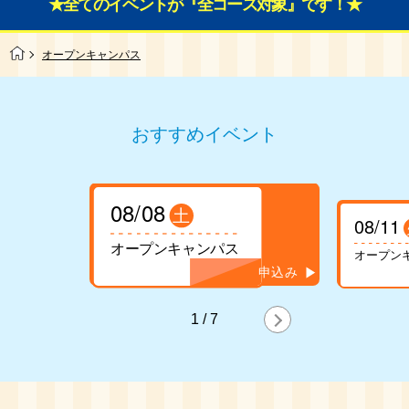
★全てのイベントが『全コース対象』です！★
オープンキャンパス
おすすめイベント
08/08
土
08/11
オープンキャンパス
オープン
1
/
7