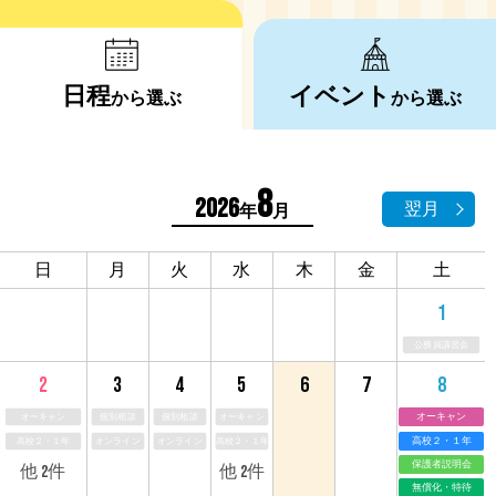
日程
イベント
から選ぶ
から選ぶ
8
2026
翌月
年
月
日
月
火
水
木
金
土
1
公務員講習会
3
4
5
6
7
2
8
オーキャン
個別相談
個別相談
オーキャン
オーキャン
高校２・１年
オンライン
オンライン
高校２・１年
高校２・１年
保護者説明会
他 2件
他 2件
無償化・特待