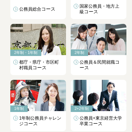
国家公務員・地方上
公務員総合
コース
級
コース
2年制・1年制
2年制
都庁・県庁・市区町
公務員＆民間就職
コ
村職員
コース
ース
1年制
2+2年制
1年制公務員チャレン
公務員+東京経営大学
ジ
コース
卒業
コース