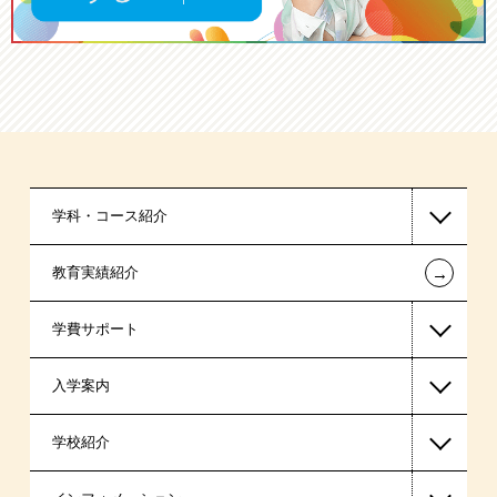
学科・コース紹介
←
教育実績紹介
国家公務員・地方公務員系
学費サポート
警察官・消防官系
入学案内
税理士系
高等教育の修学支援新制度
学校紹介
ビジネス系
日本学生支援機構の奨学金
一般入学