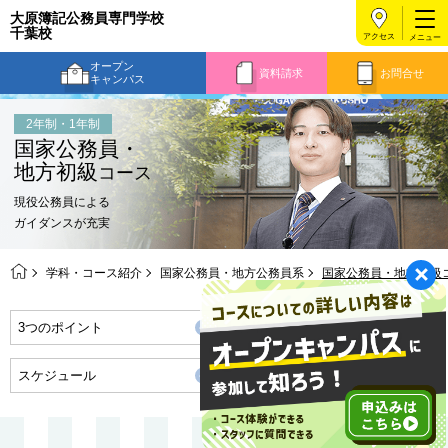
大原簿記公務員専門学校
千葉校
アクセス
オープン
資料請求
お問合せ
キャンパス
2年制・1年制
国家公務員・
地方初級
コース
現役公務員による
ガイダンスが充実
学科・コース紹介
国家公務員・地方公務員系
国家公務員・地方初級
3つのポイント
合格目標
スケジュール