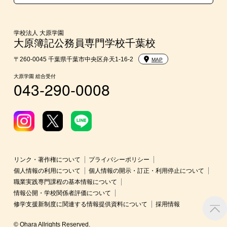
学費
東京経営大学への3年次編入学
学校法人 大原学園
大原簿記公務員専門学校千葉校
入学前のお勧め学習システム
〒260-0045 千葉県千葉市中央区弁天1-16-2
MAP
大原学園 総合受付
043-290-0008
大学・短期大学・公務員併願制度
リンク・著作権について
プライバシーポリシー
個人情報の利用について
個人情報の開示・訂正・利用停止について
職業実践専門課程の基本情報について
情報公開・学校関係者評価について
修学支援新制度に関連する情報提供資料について
採用情報
© Ohara Allrights Reserved.