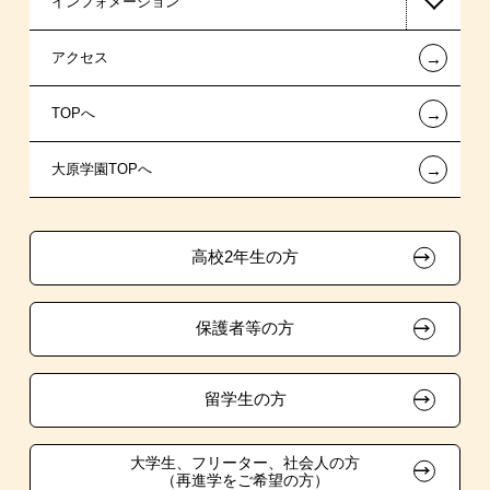
インフォメーション
スポーツ・トレーナー系
国の教育ローン
AO入学
在校生からあなたへ
←
アクセス
東京経営大学 学士取得コース
提携教育ローン
指定校推薦入学
夢を叶えた先輩たち
お知らせ・新着情報
←
TOPへ
新聞奨学生
指定校自己推薦入学
施設・研修所
在校生へのお知らせ
←
大原学園TOPへ
試験による特待生制度
特別推薦入学
学生寮・マンションのご案内
各種証明書の発行ご希望の方
資格・クラブ活動による特待生制度
推薦入学
大原の資格サポート制度
卒業生の方（2019年3月以降の卒業生）
高校2年生の方
ボランティア・クラブ・
大原学園グループ案内
採用ご担当の方
生徒会活動推薦入学
保護者等の方
自己推薦入学
在校生・卒業生紹介推薦入学
留学生の方
大学生・短期大学生特別入学
大学生、フリーター、社会人の方
（再進学をご希望の方）