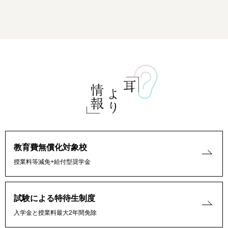
教育費無償化対象校
授業料等減免+給付型奨学金
試験による特待生制度
入学金と授業料最大2年間免除