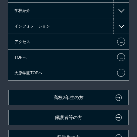
学校紹介
東京経営大学 学士取得コース
日本学生支援機構の奨学金
一般入学
インフォメーション
日本政策金融公庫（国の教育ローン）
AO入学制度
在校生からあなたへ
←
アクセス
提携教育ローン
特別推薦入学
夢を叶えた先輩たち
お知らせ・新着情報
←
TOPへ
試験による特待生制度
推薦入学
施設・研修所
在校生へのお知らせ
ボランティア・クラブ・
←
大原学園TOPへ
取得資格による特待生制度
学生寮・マンションのご案内
各種証明書の発行ご希望の方
生徒会活動推薦入学
クラブ特待生制度
学費
大原の資格サポート制度
卒業生の方（2019年3月以降の卒業生）
高校2年生の方
デザインコンクール＆マンガコンクール特待生制度
入学前のお勧め学習システム
大原学園グループ案内
採用ご担当の方
保護者等の方
東京経営大学への3年次編入学
大学・短大・公務員併願制度