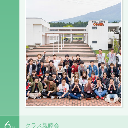
6
クラス親睦会
月