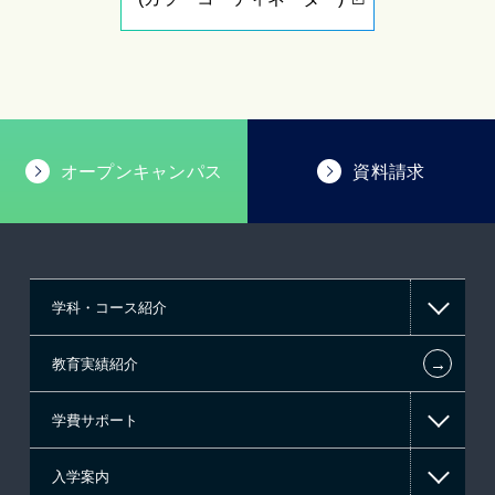
オープンキャンパス
資料請求
学科・コース紹介
←
教育実績紹介
情報IT系
学費サポート
CG・デザイン系
入学案内
マンガ・イラスト系
高等教育の修学支援新制度