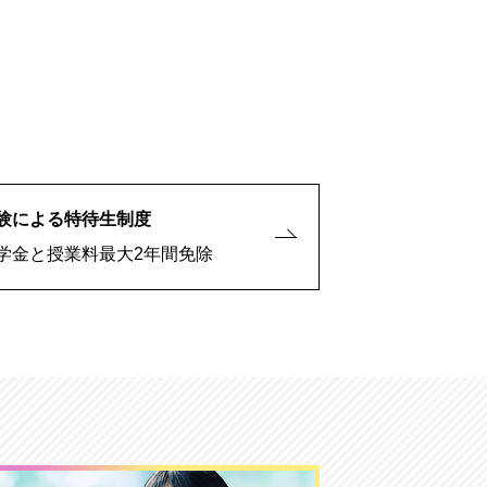
験による特待生制度
学金と授業料最大2年間免除