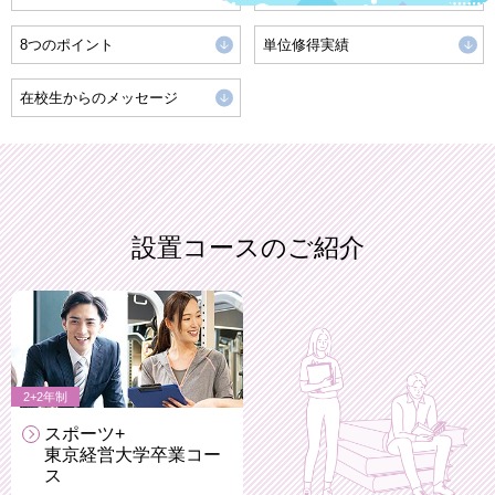
8つのポイント
単位修得実績
在校生からのメッセージ
設置コースのご紹介
2+2年制
スポーツ+
東京経営大学卒業
コー
ス