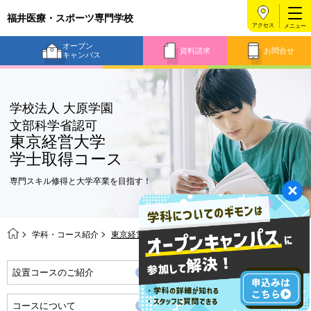
福井医療・スポーツ専門学校
アクセス
オープン
資料請求
お問合せ
キャンパス
学校法人 大原学園
文部科学省認可
東京経営大学
学士取得コース
専門スキル修得と大学卒業を目指す！
学科・コース紹介
東京経営大学 学士取得コース
設置コースのご紹介
東京経営大学について
コースについて
卒業までの流れ