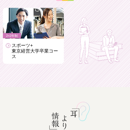
2+2年制
スポーツ+
東京経営大学卒業
コー
ス