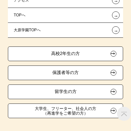
←
アクセス
提携教育ローン
特別推薦入学
夢を叶えた先輩たち
お知らせ・新着情報
←
TOPへ
専門実践教育訓練給付金制度
推薦入学
施設・研修所
在校生へのお知らせ
ボランティア・クラブ・
←
大原学園TOPへ
試験による特待生制度
学生寮・マンションのご案内
各種証明書の発行ご希望の方
生徒会活動推薦入学
取得資格による特待生制度
学費
大原の資格サポート制度
卒業生の方（2019年3月以降の卒業生）
高校2年生の方
クラブ特待生制度
入学前のお勧め学習システム
大原学園グループ案内
採用ご担当の方
保護者等の方
スポーツクラブ特待生制度
東京経営大学への3年次編入学
大学・短大・公務員併願制度
留学生の方
親族紹介制度
大学生、フリーター、社会人の方
（再進学をご希望の方）