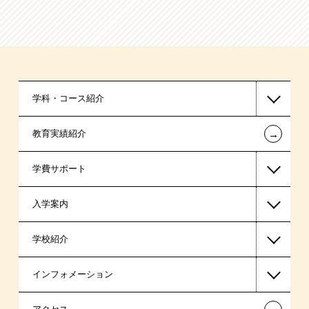
学科・コース紹介
←
教育実績紹介
医療事務系
学費サポート
スポーツ・トレーナー系
入学案内
東京経営大学 学士取得コース
高等教育の修学支援新制度
学校紹介
日本学生支援機構の奨学金
一般入学
インフォメーション
日本政策金融公庫（国の教育ローン）
AO入学制度
在校生からあなたへ