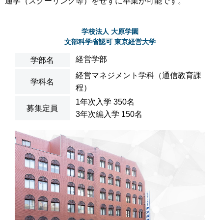
通学（スクーリング等）をせずに卒業が可能です。
学校法人 大原学園
文部科学省認可 東京経営大学
経営学部
学部名
経営マネジメント学科（通信教育課
学科名
程）
1年次入学 350名
募集定員
3年次編入学 150名