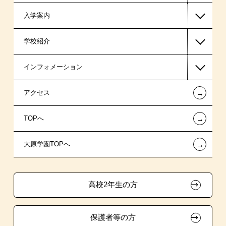
入学案内
東京経営大学 学士取得コース
高等教育の修学支援新制度
学校紹介
日本学生支援機構の奨学金
一般入学
インフォメーション
日本政策金融公庫（国の教育ローン）
AO入学制度
在校生からあなたへ
←
アクセス
提携教育ローン
特別推薦入学
夢を叶えた先輩たち
お知らせ・新着情報
←
TOPへ
専門実践教育訓練給付金制度
推薦入学
施設・研修所
在校生へのお知らせ
ボランティア・クラブ・
←
大原学園TOPへ
試験による特待生制度
学生寮・マンションのご案内
各種証明書の発行ご希望の方
生徒会活動推薦入学
取得資格による特待生制度
学費
大原の資格サポート制度
卒業生の方（2019年3月以降の卒業生）
高校2年生の方
クラブ特待生制度
入学前のお勧め学習システム
大原学園グループ案内
採用ご担当の方
保護者等の方
スポーツクラブ特待生制度
東京経営大学への3年次編入学