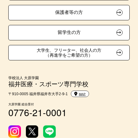
保護者等の方
スポーツクラブ特待生制度
東京経営大学への3年次編入学
大学・短大・公務員併願制度
留学生の方
親族紹介制度
大学生、フリーター、社会人の方
（再進学をご希望の方）
学校法人 大原学園
福井医療・スポーツ専門学校
〒910-0005 福井県福井市大手2-9-1
MAP
大原学園 総合受付
0776-21-0001