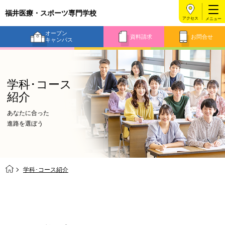
福井医療・スポーツ専門学校
アクセス
オープン
資料請求
お問合せ
キャンパス
学科･コース
紹介
あなたに合った
進路を選ぼう
学科･コース紹介