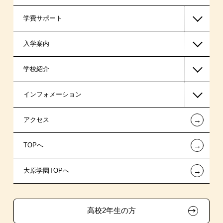
学費サポート
スポーツ・トレーナー系
入学案内
東京経営大学 学士取得コース
高等教育の修学支援新制度
学校紹介
日本学生支援機構の奨学金
一般入学
インフォメーション
日本政策金融公庫（国の教育ローン）
AO入学制度
在校生からあなたへ
←
アクセス
提携教育ローン
特別推薦入学
夢を叶えた先輩たち
お知らせ・新着情報
←
TOPへ
専門実践教育訓練給付金制度
推薦入学
施設・研修所
在校生へのお知らせ
ボランティア・クラブ・
←
大原学園TOPへ
試験による特待生制度
学生寮・マンションのご案内
各種証明書の発行ご希望の方
生徒会活動推薦入学
取得資格による特待生制度
学費
大原の資格サポート制度
卒業生の方（2019年3月以降の卒業生）
高校2年生の方
クラブ特待生制度
入学前のお勧め学習システム
大原学園グループ案内
採用ご担当の方