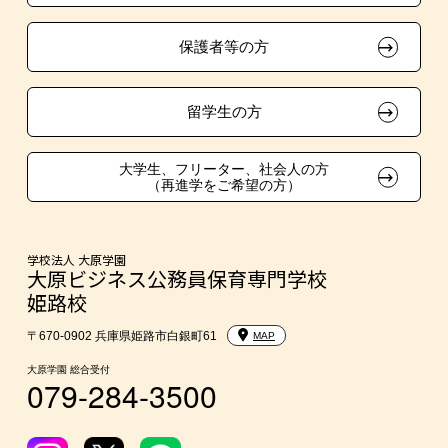
試験による特待生制度
自己推薦入学
大原学園グループ案内
採用ご担当の方
保護者等の方
面接のみによる特待生制度
学費
取得資格による特待生制度
短期大学との併修
留学生の方
クラブ特待生制度
大学・短大・公務員併願制度
大学生、フリーター、社会人の方
（再進学をご希望の方）
吹奏楽部による特待生制度
親族紹介制度
スポーツクラブ特待生制度
学校法人 大原学園
大原ビジネス公務員保育専門学校
姫路校
〒670-0902 兵庫県姫路市白銀町61
MAP
大原学園 総合受付
079-284-3500