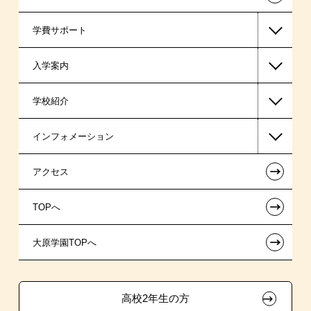
学費サポート
警察官・消防官系
入学案内
ビジネス系
高等教育の修学支援新制度
学校紹介
医療事務系
日本学生支援機構の奨学金
一般入学
インフォメーション
保育士・幼稚園教諭系
日本政策金融公庫（国の教育ローン）
AO入学制度
在校生からあなたへ
←
アクセス
スポーツ・トレーナー系
提携教育ローン
指定校推薦入学
夢を叶えた先輩たち
お知らせ・新着情報
←
TOPへ
新聞奨学生
特別推薦入学
施設・研修所
在校生へのお知らせ
←
大原学園TOPへ
保育士修学資金貸付制度
推薦入学
学生マンションのご案内
各種証明書の発行ご希望の方
ボランティア・クラブ・
専門実践教育訓練給付金制度
大原の資格サポート制度
卒業生の方（2019年3月以降の卒業生）
生徒会活動推薦入学
高校2年生の方