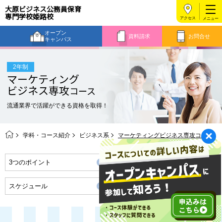
大原ビジネス公務員保育
専門学校姫路校
アクセス
オープン
資料請求
お問合せ
キャンパス
2年制
マーケティング
ビジネス専攻
コース
流通業界で活躍ができる資格を取得！
学科・コース紹介
ビジネス系
マーケティングビジネス専攻コース
3つのポイント
将来の職業・資格取得
スケジュール