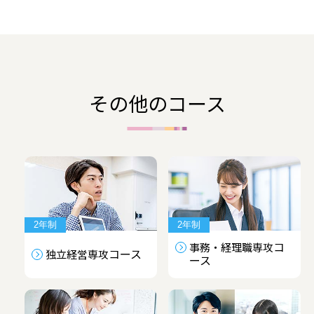
その他のコース
2年制
2年制
コ
事務・経理職専攻
コース
独立経営専攻
ース