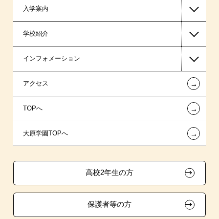
入学案内
高等教育の修学支援新制度
学校紹介
日本学生支援機構の奨学金
一般入学
インフォメーション
日本政策金融公庫（国の教育ローン）
AO入学制度
在校生からあなたへ
←
アクセス
提携教育ローン
特別推薦入学
夢を叶えた先輩たち
お知らせ・新着情報
←
TOPへ
試験による特待生制度
推薦入学
施設・研修所
在校生へのお知らせ
ボランティア・クラブ・
←
大原学園TOPへ
取得資格による特待生制度
学生寮・マンションのご案内
各種証明書の発行ご希望の方
生徒会活動推薦入学
クラブ特待生制度
自己推薦入学
大原の資格サポート制度
卒業生の方（2019年3月以降の卒業生）
高校2年生の方
学費
大原学園グループ案内
採用ご担当の方
保護者等の方
入学前のお勧め学習システム