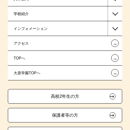
学校紹介
日本学生支援機構の奨学金
一般入学
インフォメーション
日本政策金融公庫（国の教育ローン）
AO入学制度
在校生からあなたへ
←
アクセス
提携教育ローン
特別推薦入学
夢を叶えた先輩たち
お知らせ・新着情報
←
TOPへ
試験による特待生制度
推薦入学
施設・研修所
在校生へのお知らせ
ボランティア・クラブ・
←
大原学園TOPへ
取得資格による特待生制度
学生寮・マンションのご案内
各種証明書の発行ご希望の方
生徒会活動推薦入学
クラブ特待生制度
自己推薦入学
大原の資格サポート制度
卒業生の方（2019年3月以降の卒業生）
高校2年生の方
学費
大原学園グループ案内
採用ご担当の方
保護者等の方
入学前のお勧め学習システム