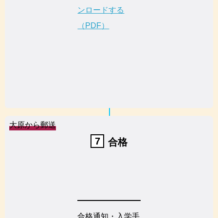
ンロードする
（PDF）
大原から郵送
7
合格
合格通知・入学手