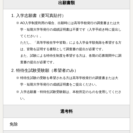
出願書類
入学志願書（要写真貼付）
※
AO入学制度利用の場合、出願時には高等学校発行の調査書または大
学・短期大学等発行の成績証明書は不要です（入学手続き時に提出し
てください）。
ただし、「高等学校在学中皆勤」による入学金半額免除を希望する方
は、皆勤を証明する書類として調査書の提出が必要です。
また、試験による特待生制度を希望する方は、各期の応募期間中に調
査書の提出が必要です。
特待生試験受験願（希望者のみ）
※
特待生試験の受験を希望される方は高等学校発行の調査書または大
学・短期大学等発行の成績証明書をご提出ください。
※
入学志願書・特待生試験受験願は、本校所定のものを使用してくださ
い。
選考料
免除