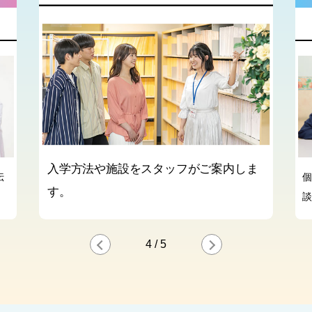
入学方法や施設をスタッフがご案内しま
伝
個
す。
談
4
/
5