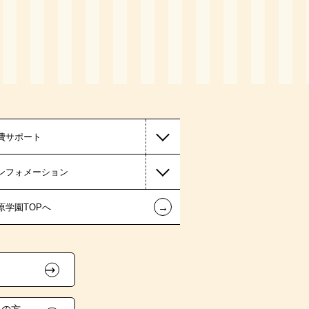
費サポート
ンフォメーション
←
原学園TOPへ