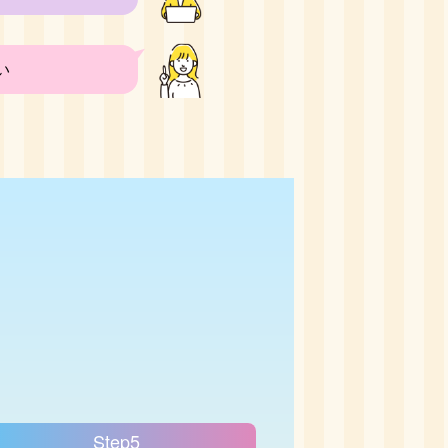
い
Step5