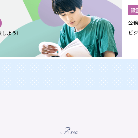
設
公務
ビジ
しよう!
Area