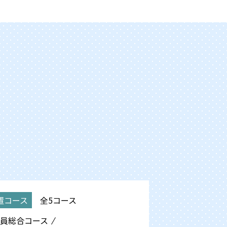
置コース
全5コース
員総合
コース