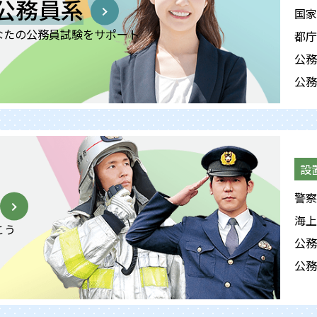
公務員系
国家
なたの公務員試験をサポート
都庁
公務
公務
設
警察
海上
こう
公務
公務