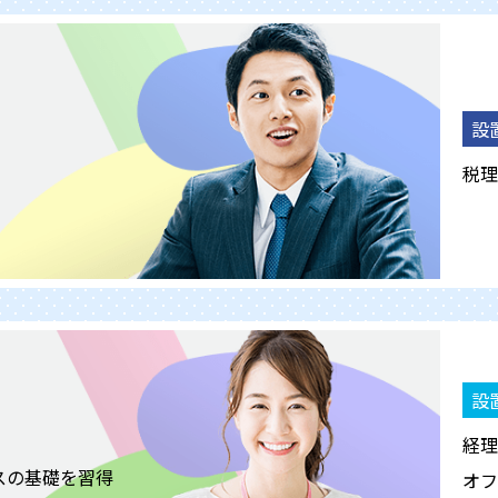
設
税理
設
経理
スの基礎を習得
オフ