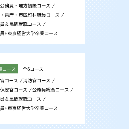
公務員・地方初級
コース
・県庁・市区町村職員
コース
員＆民間就職
コース
員+東京経営大学卒業
コース
置コース
全6コース
官
コース
消防官
コース
保安官
コース
公務員総合
コース
員＆民間就職
コース
員+東京経営大学卒業
コース