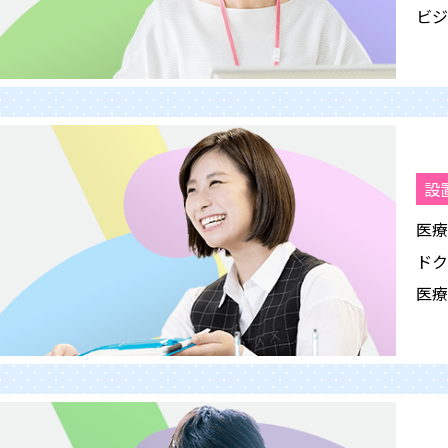
ビジ
設
医療
ドク
医療