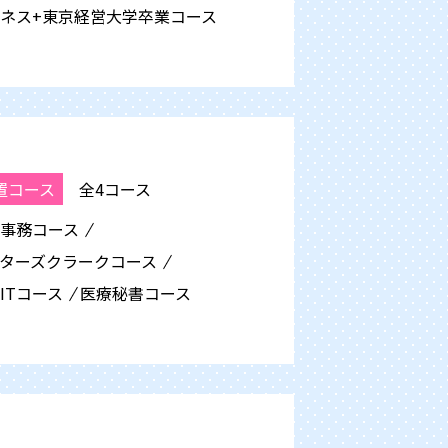
ネス+東京経営大学卒業
コース
置コース
全4コース
事務
コース
ターズクラーク
コース
IT
コース
医療秘書
コース