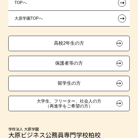
←
TOPへ
新聞奨学生
指定校自己推薦入学
施設・研修所
在校生へのお知らせ
←
大原学園TOPへ
試験による特待生制度
特別推薦入学
学生寮・マンションのご案内
各種証明書の発行ご希望の方
資格・クラブ活動による特待生制度
推薦入学
大原の資格サポート制度
卒業生の方（2019年3月以降の卒業生）
高校2年生の方
ボランティア・クラブ・
大原学園グループ案内
採用ご担当の方
生徒会活動推薦入学
保護者等の方
自己推薦入学
在校生・卒業生紹介推薦入学
留学生の方
大学生・短期大学生特別入学
大学生、フリーター、社会人の方
（再進学をご希望の方）
学費
東京経営大学への3年次編入学
学校法人 大原学園
大原ビジネス公務員専門学校柏校