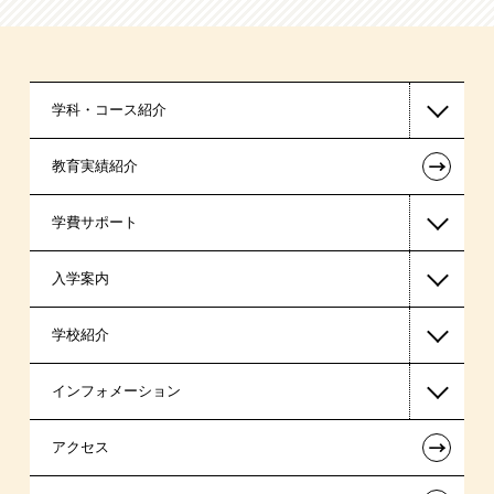
学科・コース紹介
←
教育実績紹介
国家公務員・地方公務員系
学費サポート
警察官・消防官系
入学案内
税理士系
高等教育の修学支援新制度
学校紹介
ビジネス系
日本学生支援機構の奨学金
一般入学
インフォメーション
医療事務系
国の教育ローン
AO入学
在校生からあなたへ
←
アクセス
東京経営大学 学士取得コース
提携教育ローン
指定校推薦入学
夢を叶えた先輩たち
お知らせ・新着情報