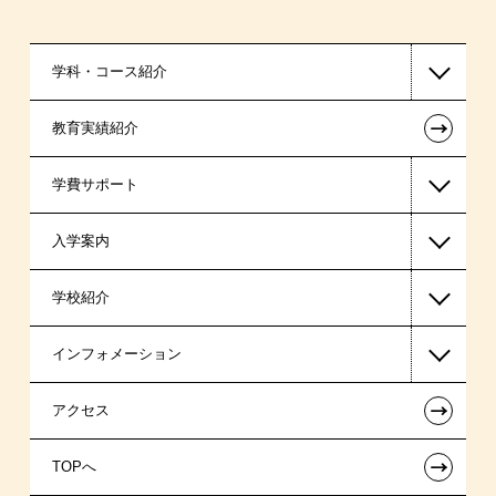
学科・コース紹介
←
教育実績紹介
国家公務員・地方公務員系
学費サポート
警察官・消防官系
入学案内
税理士系
高等教育の修学支援新制度
学校紹介
ビジネス系
日本学生支援機構の奨学金
一般入学
インフォメーション
医療事務系
国の教育ローン
AO入学
在校生からあなたへ
←
アクセス
東京経営大学 学士取得コース
提携教育ローン
指定校推薦入学
夢を叶えた先輩たち
お知らせ・新着情報
←
TOPへ
新聞奨学生
指定校自己推薦入学
施設・研修所
在校生へのお知らせ