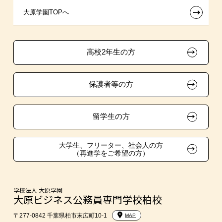
←
大原学園TOPへ
試験による特待生制度
特別推薦入学
学生寮・マンションのご案内
各種証明書の発行ご希望の方
資格・クラブ活動による特待生制度
推薦入学
大原の資格サポート制度
卒業生の方（2019年3月以降の卒業生）
高校2年生の方
ボランティア・クラブ・
大原学園グループ案内
採用ご担当の方
生徒会活動推薦入学
保護者等の方
自己推薦入学
在校生・卒業生紹介推薦入学
留学生の方
大学生・短期大学生特別入学
大学生、フリーター、社会人の方
（再進学をご希望の方）
学費
東京経営大学への3年次編入学
学校法人 大原学園
大原ビジネス公務員専門学校柏校
入学前のお勧め学習システム
〒277-0842 千葉県柏市末広町10-1
MAP