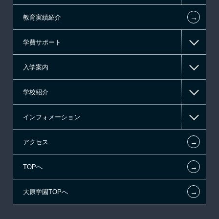
←
教育実績紹介
情報IT系
学費サポート
ゲーム系
入学案内
高等教育の修学支援新制度
東京経営大学 学士取得コース
学校紹介
日本学生支援機構の奨学金
一般入学
インフォメーション
国の教育ローン
指定校推薦入学
在校生からあなたへ
←
アクセス
提携教育ローン
特別推薦入学
夢を叶えた先輩たち
お知らせ・新着情報
←
TOPへ
試験による特待生制度
推薦入学
施設・研修所
在校生へのお知らせ
ボランティア・クラブ・
←
大原学園TOPへ
資格・クラブ活動による特待生制度
学生寮・マンションのご案内
各種証明書の発行ご希望の方
生徒会活動推薦入学
自己推薦入学
大原の資格サポート制度
卒業生の方（2019年3月以降の卒業生）