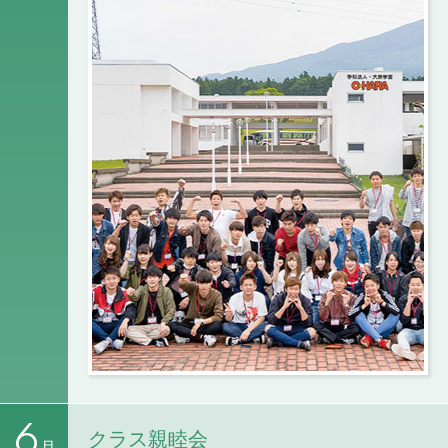
6
クラス親睦会
月