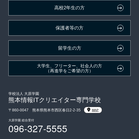
高校2年生の方
在校生・卒業生紹介推薦入学
大原学園グループ案内
採用ご担当の方
保護者等の方
大学生・短期大学生特別入学
学費
留学生の方
東京経営大学への3年次編入学
大学生、フリーター、社会人の方
（再進学をご希望の方）
入学前Web通信講座
大学・短期大学・公務員併願制度
学校法人 大原学園
熊本情報ITクリエイター専門学校
〒860-0047 熊本県熊本市西区春日2-2-35
MAP
大原学園 総合受付
096-327-5555