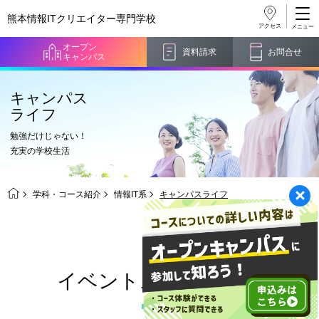
熊本情報ITクリエイター
専門学校
アクセス
オープン
資料請求
お問合せ
キャンパス
キャンパス
ライフ
勉強だけじゃない！
充実の学校生活
学科・コース紹介
情報IT系
キャンパスライフ
イベントスケジュール