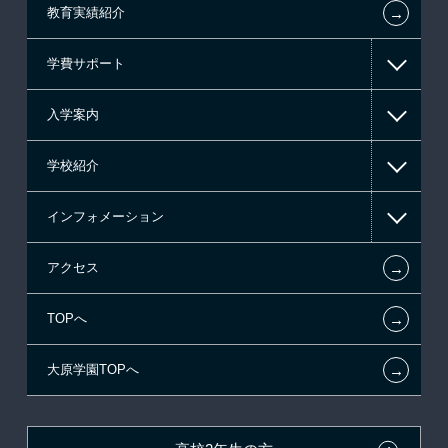
←
教育実績紹介
情報IT系
学費サポート
ゲーム・CG系
入学案内
東京経営大学 学士取得コース
高等教育の修学支援新制度
学校紹介
日本学生支援機構の奨学金
一般入学
インフォメーション
国の教育ローン
AO入学
在校生からあなたへ
←
アクセス
提携教育ローン
指定校推薦入学
夢を叶えた先輩たち
お知らせ・新着情報
←
TOPへ
新聞奨学生
指定校自己推薦入学
施設・研修所
在校生へのお知らせ
←
大原学園TOPへ
試験による特待生制度
特別推薦入学
学生寮・マンションのご案内
各種証明書の発行ご希望の方
資格・クラブ活動による特待生制度
推薦入学
大原の資格サポート制度
卒業生の方（2019年3月以降の卒業生）