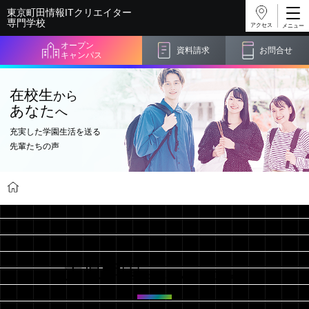
東京町田情報ITクリエイター
専門学校
アクセス
オープン
資料請求
お問合せ
キャンパス
在校生
から
あなた
へ
充実した学園生活を送る
先輩たちの声
学校紹介
在校生からあなたへ
大原学園
ってどんなところ？