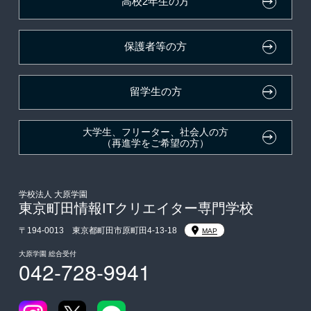
高校2年生の方
ボランティア・クラブ・
大原学園グループ案内
採用ご担当の方
生徒会活動推薦入学
保護者等の方
自己推薦入学
在校生・卒業生紹介推薦入学
留学生の方
大学生・短期大学生特別入学
大学生、フリーター、社会人の方
（再進学をご希望の方）
学費
東京経営大学への3年次編入学
学校法人 大原学園
東京町田情報ITクリエイター専門学校
入学前のお勧め学習システム
〒194-0013 東京都町田市原町田4-13-18
MAP
大原学園 総合受付
042-728-9941
大学・短期大学・公務員併願制度