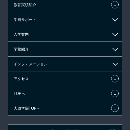
←
教育実績紹介
情報IT系
学費サポート
ゲーム・CG系
入学案内
東京経営大学 学士取得コース
高等教育の修学支援新制度
学校紹介
日本学生支援機構の奨学金
一般入学
インフォメーション
国の教育ローン
AO入学
在校生からあなたへ
←
アクセス
提携教育ローン
指定校推薦入学
夢を叶えた先輩たち
お知らせ・新着情報
←
TOPへ
新聞奨学生
指定校自己推薦入学
施設・研修所
在校生へのお知らせ
←
大原学園TOPへ
試験による特待生制度
特別推薦入学
学生寮・マンションのご案内
各種証明書の発行ご希望の方
資格・クラブ活動による特待生制度
推薦入学
大原の資格サポート制度
卒業生の方（2019年3月以降の卒業生）