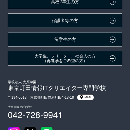
高校2年生の方
ボランティア・クラブ・
大原学園グループ案内
採用ご担当の方
生徒会活動推薦入学
保護者等の方
自己推薦入学
在校生・卒業生紹介推薦入学
留学生の方
大学生・短期大学生特別入学
大学生、フリーター、社会人の方
（再進学をご希望の方）
学費
東京経営大学への3年次編入学
学校法人 大原学園
東京町田情報ITクリエイター専門学校
入学前のお勧め学習システム
〒194-0013 東京都町田市原町田4-13-18
MAP
大原学園 総合受付
042-728-9941
大学・短期大学・公務員併願制度