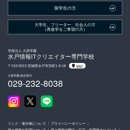
在校生・卒業生紹介推薦入学
留学生の方
大学生・短期大学生特別入学
大学生、フリーター、社会人の方
（再進学をご希望の方）
学費
入学前のお勧め学習システム
学校法人 大原学園
水戸情報ITクリエイター専門学校
大学・短期大学・公務員併願制度
〒310-0015 茨城県水戸市宮町1-9-18
MAP
大原学園 総合受付
029-232-8038
リンク・著作権について
プライバシーポリシー
個人情報の利用について
個人情報の開示・訂正・利用停止について