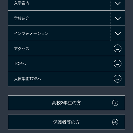
入学案内
高等教育の修学支援新制度
学校紹介
日本学生支援機構の奨学金
一般入学
インフォメーション
国の教育ローン
AO入学
在校生からあなたへ
←
アクセス
提携教育ローン
指定校推薦入学
夢を叶えた先輩たち
お知らせ・新着情報
←
TOPへ
新聞奨学生
指定校自己推薦入学
施設・研修所
在校生へのお知らせ
←
大原学園TOPへ
試験による特待生制度
特別推薦入学
大原の資格サポート制度
各種証明書の発行ご希望の方
資格・クラブ活動による特待生制度
推薦入学
大原学園グループ案内
卒業生の方（2019年3月以降の卒業生）
高校2年生の方
ボランティア・クラブ・
採用ご担当の方
生徒会活動推薦入学
保護者等の方
自己推薦入学