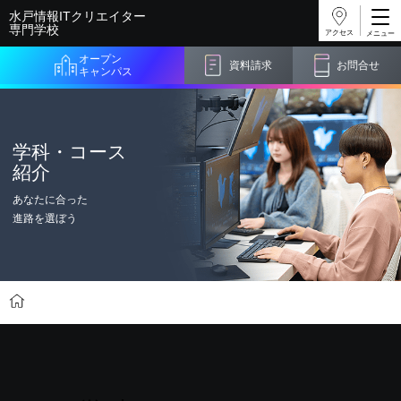
水戸情報ITクリエイター
専門学校
アクセス
オープン
資料請求
お問合せ
キャンパス
学科・コース
紹介
あなたに合った
進路を選ぼう
学科・コース紹介