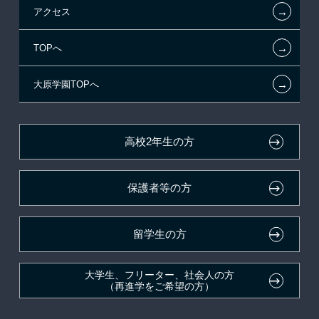
←
アクセス
提携教育ローン
指定校推薦入学
夢を叶えた先輩たち
お知らせ・新着情報
←
TOPへ
新聞奨学生
指定校自己推薦入学
施設・研修所
在校生へのお知らせ
←
大原学園TOPへ
試験による特待生制度
特別推薦入学
大原の資格サポート制度
各種証明書の発行ご希望の方
資格・クラブ活動による特待生制度
推薦入学
大原学園グループ案内
卒業生の方（2019年3月以降の卒業生）
高校2年生の方
ボランティア・クラブ・
採用ご担当の方
生徒会活動推薦入学
保護者等の方
自己推薦入学
在校生・卒業生紹介推薦入学
留学生の方
大学生・短期大学生特別入学
大学生、フリーター、社会人の方
（再進学をご希望の方）
学費