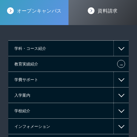
オープンキャンパス
資料請求
学科・コース紹介
←
教育実績紹介
情報IT系
学費サポート
ゲーム系
入学案内
高等教育の修学支援新制度
学校紹介
日本学生支援機構の奨学金
一般入学
インフォメーション
国の教育ローン
AO入学
在校生からあなたへ