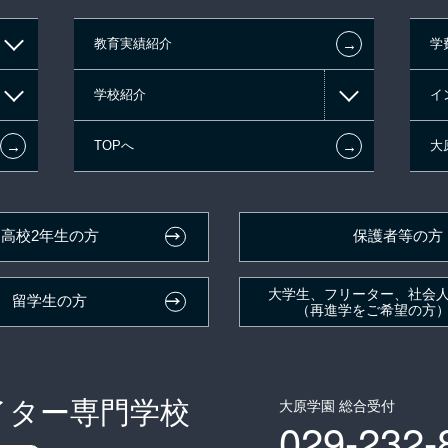
←
教育実績紹介
学
学校紹介
イ
←
←
TOPへ
大
高校2年生の方
保護者等の方
大学生、フリーター、社会
留学生の方
（再進学をご希望の方
イター専門学校
大原学園 総合受付
029-232-