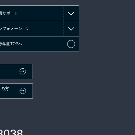
費サポート
ンフォメーション
←
原学園TOPへ
人の方
）
8038