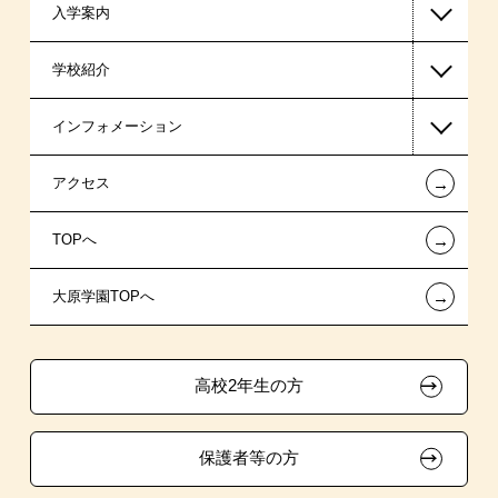
入学案内
ビジネス系
高等教育の修学支援新制度
学校紹介
医療事務系
日本学生支援機構の奨学金
一般入学
インフォメーション
国の教育ローン
AO入学
在校生からあなたへ
←
アクセス
提携教育ローン
指定校推薦入学
夢を叶えた先輩たち
お知らせ・新着情報
←
TOPへ
新聞奨学生
指定校自己推薦入学
施設・研修所
在校生へのお知らせ
←
大原学園TOPへ
試験による特待生制度
特別推薦入学
学生マンションのご案内
各種証明書の発行ご希望の方
資格・クラブ活動による特待生制度
推薦入学
大原の資格サポート制度
卒業生の方（2019年3月以降の卒業生）
高校2年生の方
ボランティア・クラブ・
大原学園グループ案内
採用ご担当の方
生徒会活動推薦入学
保護者等の方
自己推薦入学