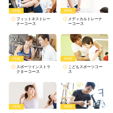
2年制
2年制
フィットネストレー
メディカルトレーナ
ナー
コース
ー
コース
2年制
2年制
スポーツインストラ
こどもスポーツ
コー
クター
コース
ス
2年制
2年制