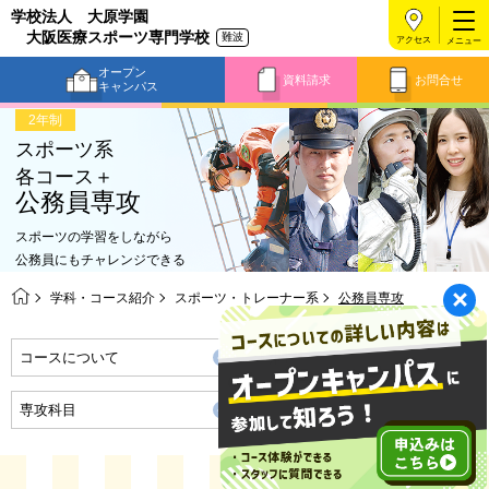
学校法人 大原学園
大阪医療スポーツ専門学校
難波
アクセス
オープン
資料請求
お問合せ
キャンパス
2年制
スポーツ系
各コース＋
公務員専攻
スポーツの学習をしながら
公務員にもチャレンジできる
学科・コース紹介
スポーツ・トレーナー系
公務員専攻
コースについて
時間割
専攻科目