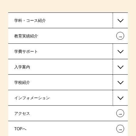
学科・コース紹介
←
教育実績紹介
医療事務系
学費サポート
スポーツ・トレーナー系
入学案内
東京経営大学 学士取得コース
高等教育の修学支援新制度
学校紹介
日本学生支援機構の奨学金
一般入学
インフォメーション
日本政策金融公庫（国の教育ローン）
AO入学制度
在校生からあなたへ
←
アクセス
提携教育ローン
指定校推薦入学
夢を叶えた先輩たち
お知らせ・新着情報
←
TOPへ
新聞奨学生
特別推薦入学
施設・研修所
在校生へのお知らせ