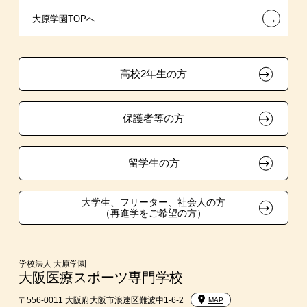
←
大原学園TOPへ
試験による特待生制度
推薦入学
学生寮・マンションのご案内
各種証明書の発行ご希望の方
ボランティア・クラブ・
面接のみによる特待生制度
大原の資格サポート制度
卒業生の方（2019年3月以降の卒業生）
生徒会活動推薦入学
高校2年生の方
取得資格による特待生制度
自己推薦入学
大原学園グループ案内
採用ご担当の方
保護者等の方
クラブ特待生制度
学費
吹奏楽部による特待生制度
東京経営大学への3年次編入学
留学生の方
スポーツクラブ特待生制度
大学・短大・公務員併願制度
大学生、フリーター、社会人の方
（再進学をご希望の方）
親族紹介制度
学校法人 大原学園
大阪医療スポーツ専門学校
〒556-0011 大阪府大阪市浪速区難波中1-6-2
MAP