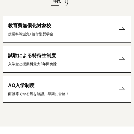
教育費無償化対象校
授業料等減免+給付型奨学金
試験による特待生制度
入学金と授業料最大2年間免除
AO入学制度
面談等でやる気を確認。早期に合格！