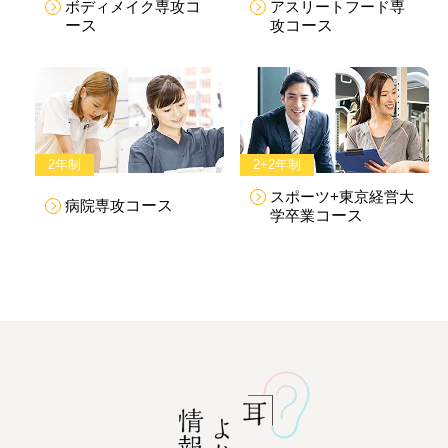
ボディメイク専攻
コ
アスリートフード専
ース
攻
コース
2年制
2+2年制
スポーツ+東京経営大
病院専攻
コース
学卒業
コース