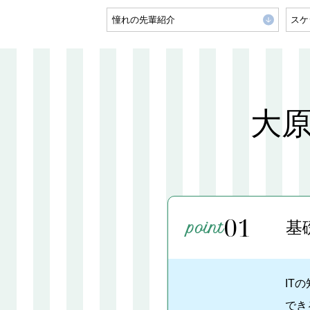
憧れの先輩紹介
スケ
大
01
基
IT
でき