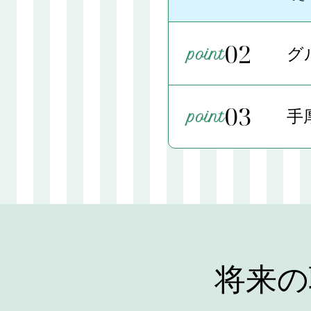
02
グ
03
手
将来の