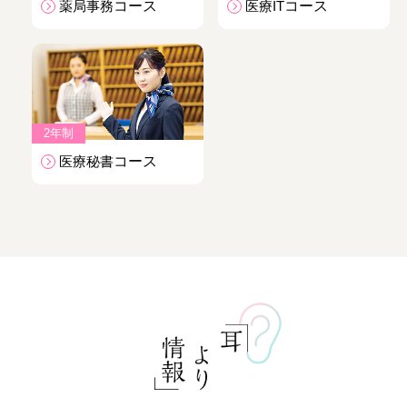
薬局事務
コース
医療IT
コース
2年制
医療秘書
コース