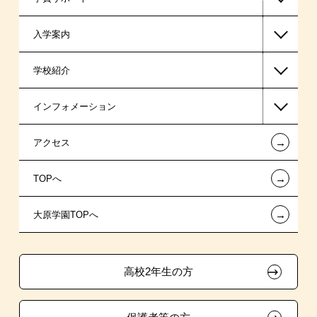
入学案内
高等教育の修学支援新制度
学校紹介
日本学生支援機構の奨学金
一般入学
インフォメーション
国の教育ローン
AO入学
在校生からあなたへ
←
アクセス
提携教育ローン
指定校推薦入学
夢を叶えた先輩たち
お知らせ・新着情報
←
TOPへ
新聞奨学生
指定校自己推薦入学
施設・研修所
在校生へのお知らせ
←
大原学園TOPへ
保育士修学資金貸付制度
特別推薦入学
学生寮・マンションのご案内
各種証明書の発行ご希望の方
試験による特待生制度
推薦入学
大原の資格サポート制度
卒業生の方（2019年3月以降の卒業生）
高校2年生の方
ボランティア・クラブ・
資格・クラブ活動による特待生制度
大原学園グループ案内
採用ご担当の方
生徒会活動推薦入学