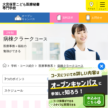
大宮保育こども医療秘書
専門学校
アクセス
オープン
資料請求
お問合せ
キャンパス
2年制
病棟クラーク
コース
医療事務＋福祉の
勉強ができる
学科・コース紹介
医療事務系
病棟クラークコース
3つのポイント
将来の職業・資格取得
スケジュール