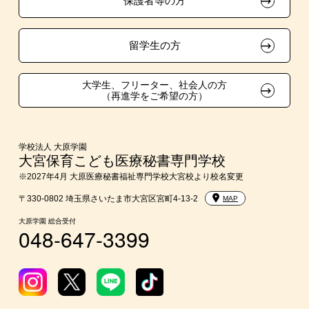
保護者等の方
自己推薦入学
在校生・卒業生紹介推薦入学
留学生の方
大学生・短期大学生特別入学
大学生、フリーター、社会人の方
（再進学をご希望の方）
学費
短期大学との併修
学校法人 大原学園
大宮保育こども医療秘書専門学校
※2027年4月 大原医療秘書福祉専門学校大宮校より校名変更
入学前のお勧め学習システム
〒330-0802 埼玉県さいたま市大宮区宮町4-13-2
MAP
大学・短期大学・公務員併願制度
大原学園 総合受付
048-647-3399