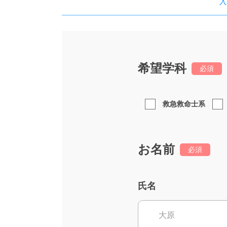
入
希望学科
必須
救急救命士系
お名前
必須
氏名