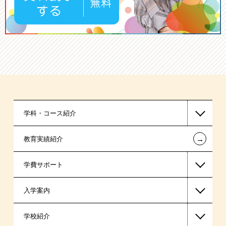
学科・コース紹介
←
教育実績紹介
救急救命士系
学費サポート
公認会計士・税理士系
入学案内
ビジネス系
高等教育の修学支援新制度
学校紹介
東京経営大学 学士取得コース
日本学生支援機構の奨学金
一般入学