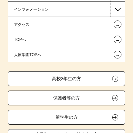
インフォメーション
日本政策金融公庫（国の教育ローン）
AO入学制度
在校生からあなたへ
←
アクセス
提携教育ローン
指定校推薦入学
夢を叶えた先輩たち
お知らせ・新着情報
←
TOPへ
新聞奨学生
特別推薦入学
施設・研修所
在校生へのお知らせ
←
大原学園TOPへ
試験による特待生制度
推薦入学
学生寮・マンションのご案内
各種証明書の発行ご希望の方
ボランティア・クラブ・
取得資格による特待生制度
大原の資格サポート制度
卒業生の方（2019年3月以降の卒業生）
生徒会活動推薦入学
高校2年生の方
クラブ特待生制度
自己推薦入学
大原学園グループ案内
採用ご担当の方
保護者等の方
吹奏楽部による特待生制度
学費
東京経営大学への3年次編入学
留学生の方
大学・短大・公務員併願制度