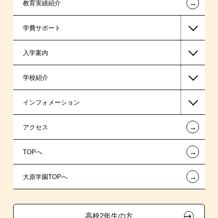
←
教育実績紹介
救急救命士系
学費サポート
公認会計士・税理士系
入学案内
ビジネス系
高等教育の修学支援新制度
学校紹介
東京経営大学 学士取得コース
日本学生支援機構の奨学金
一般入学
インフォメーション
日本政策金融公庫（国の教育ローン）
AO入学制度
在校生からあなたへ
←
アクセス
提携教育ローン
指定校推薦入学
夢を叶えた先輩たち
お知らせ・新着情報
←
TOPへ
新聞奨学生
特別推薦入学
施設・研修所
在校生へのお知らせ
←
大原学園TOPへ
試験による特待生制度
推薦入学
学生寮・マンションのご案内
各種証明書の発行ご希望の方
ボランティア・クラブ・
取得資格による特待生制度
大原の資格サポート制度
卒業生の方（2019年3月以降の卒業生）
生徒会活動推薦入学
高校2年生の方