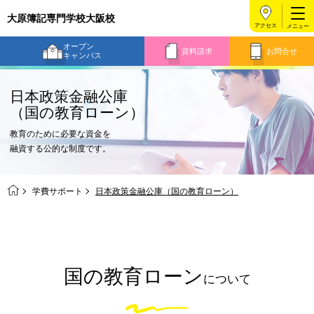
大原簿記専門学校大阪校
アクセス
オープン
資料請求
お問合せ
キャンパス
日本政策金融公庫
（国の教育ローン）
教育のために必要な資金を
融資する公的な制度です。
学費サポート
日本政策金融公庫（国の教育ローン）
国の教育ローン
について