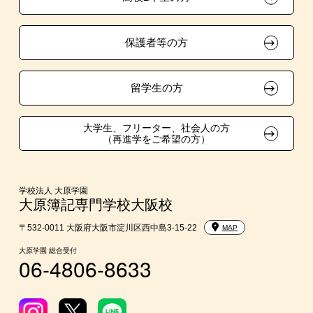
クラブ特待生制度
自己推薦入学
大原学園グループ案内
採用ご担当の方
保護者等の方
吹奏楽部による特待生制度
学費
東京経営大学への3年次編入学
留学生の方
大学・短大・公務員併願制度
大学生、フリーター、社会人の方
（再進学をご希望の方）
親族紹介制度
2ヵ月簿記1級チャレンジクラス制度
学校法人 大原学園
大原簿記専門学校大阪校
〒532-0011 大阪府大阪市淀川区西中島3-15-22
MAP
大原学園 総合受付
06-4806-8633