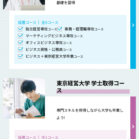
基礎を習得
設置コース
全6コース
独立経営専攻
事務・経理職専攻
コース
コース
マーケティングビジネス専攻
コース
オフィスビジネス専攻
コース
ビジネス資格・公務員
コース
ビジネス＋東京経営大学卒業
コース
東京経営大学 学士取得コー
ス
専門スキルを修得しながら大学も卒業し
よう!
設置コース
全1コース