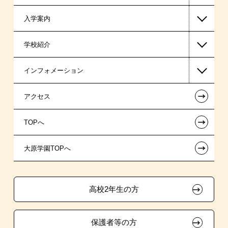
入学案内
ビジネス系
高等教育の修学支援新制度
学校紹介
東京経営大学 学士取得コース
日本学生支援機構の奨学金
一般入学
インフォメーション
日本政策金融公庫（国の教育ローン）
AO入学制度
在校生からあなたへ
←
アクセス
提携教育ローン
指定校推薦入学
夢を叶えた先輩たち
お知らせ・新着情報
←
TOPへ
新聞奨学生
特別推薦入学
施設・研修所
在校生へのお知らせ
←
大原学園TOPへ
試験による特待生制度
推薦入学
学生寮・マンションのご案内
各種証明書の発行ご希望の方
ボランティア・クラブ・
取得資格による特待生制度
大原の資格サポート制度
卒業生の方（2019年3月以降の卒業生）
生徒会活動推薦入学
高校2年生の方
クラブ特待生制度
自己推薦入学
大原学園グループ案内
採用ご担当の方
保護者等の方
吹奏楽部による特待生制度
学費