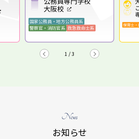
こども教育
校
専門学校
保育士・幼稚園教諭系
歯科衛
命士系
2
/
3
News
お知らせ